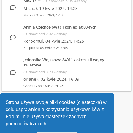
MiG-17PF
5 Odpowiedzi 4335 Odsłony
Michał,
19 kwie 2024, 14:23
Michał
09 maja 2024, 17:08
Armia Czechosłowacji koniec lat 80-tych
2 Odpowiedzi 2832 Odsłony
Korpomuł,
04 kwie 2024, 14:25
Korpomuł
05 kwie 2024, 09:59
Jednostka Wojskowa 84011 z okresu II wojny
światowej
3 Odpowiedzi 3073 Odsłony
orlanek,
02 kwie 2024, 16:09
Grzegorz
03 kwie 2024, 23:17
1
2
3
4
Strona używa swoje pliki cookies (ciasteczka) w
celu usprawnienia korzystania użytkowników z
Wróć do wykazu forów
Forum i nie używa ciasteczek żadnych
podmiotów trzecich.
Kontakt