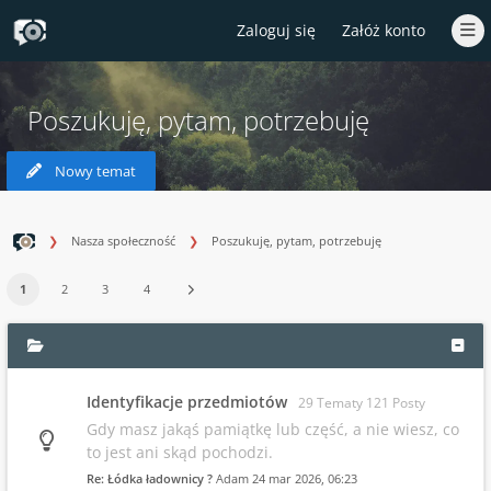
Zaloguj się
Załóż konto
Poszukuję, pytam, potrzebuję
Nowy temat
Nasza społeczność
Poszukuję, pytam, potrzebuję
1
2
3
4
Identyfikacje przedmiotów
29 Tematy 121 Posty
Gdy masz jakąś pamiątkę lub część, a nie wiesz, co
to jest ani skąd pochodzi.
Re: Łódka ładownicy ?
Adam
24 mar 2026, 06:23