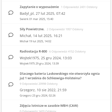
Zapytanie o wyposażenie
1 Odpowiedzi 2431 Odsłony
Badyl_pl,
27 lut 2025, 07:42
Swierk
01 mar 2025, 15:40
Siły Powietrzne.
2 Odpowiedzi 1957 Odsłony
Michał,
14 lut 2025, 16:21
Michał
19 lut 2025, 14:02
Radiostacja R-800
6 Odpowiedzi 4152 Odsłony
Wojtek1975,
25 gru 2024, 13:03
Wojtek1975
29 gru 2024, 13:39
Dlaczego bateria Laskowskiego nie otworzyła ognia
już 1 września do Schleswiga-Holsteina?
9 Odpowiedzi 20998 Odsłony
Grzegorz,
10 sie 2022, 21:59
Grzegorz
23 gru 2024, 02:26
Zdjęcia lotnicze w zasobie WBH (CAW)
0 Odpowiedzi 1420 Odsłony