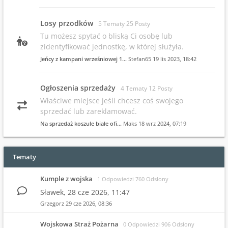
Losy przodków
5 Tematy 25 Posty
Tu możesz spytać o bliską Ci osobę lub
zidentyfikować jednostkę, w której służyła.
Jeńcy z kampani wrześniowej 1…
Stefan65
19 lis 2023, 18:42
Ogłoszenia sprzedaży
4 Tematy 12 Posty
Właściwe miejsce jeśli chcesz coś swojego
sprzedać lub zareklamować.
Na sprzedaż koszule białe ofi…
Maks
18 wrz 2024, 07:19
Tematy
Kumple z wojska
1 Odpowiedzi 760 Odsłony
Sławek,
28 cze 2026, 11:47
Grzegorz
29 cze 2026, 08:36
Wojskowa Straż Pożarna
0 Odpowiedzi 906 Odsłony