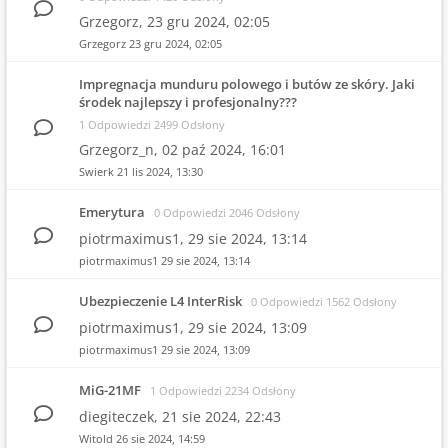
Grzegorz,
23 gru 2024, 02:05
Grzegorz
23 gru 2024, 02:05
Impregnacja munduru polowego i butów ze skóry. Jaki
środek najlepszy i profesjonalny???
1 Odpowiedzi 2499 Odsłony
Grzegorz_n,
02 paź 2024, 16:01
Swierk
21 lis 2024, 13:30
Emerytura
0 Odpowiedzi 2046 Odsłony
piotrmaximus1,
29 sie 2024, 13:14
piotrmaximus1
29 sie 2024, 13:14
Ubezpieczenie L4 InterRisk
0 Odpowiedzi 1562 Odsłony
piotrmaximus1,
29 sie 2024, 13:09
piotrmaximus1
29 sie 2024, 13:09
MiG-21MF
1 Odpowiedzi 2234 Odsłony
diegiteczek,
21 sie 2024, 22:43
Witold
26 sie 2024, 14:59