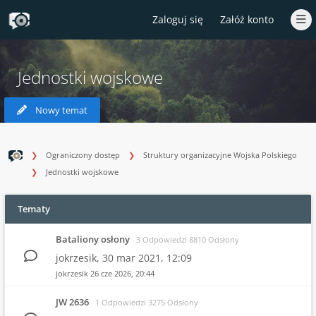
Zaloguj się
Załóż konto
Jednostki wojskowe
Nowy temat
Ograniczony dostęp
Struktury organizacyjne Wojska Polskiego
Jednostki wojskowe
Tematy
Bataliony osłony
3 Odpowiedzi 8810 Odsłony
jokrzesik,
30 mar 2021, 12:09
jokrzesik
26 cze 2026, 20:44
JW 2636
1 Odpowiedzi 3275 Odsłony