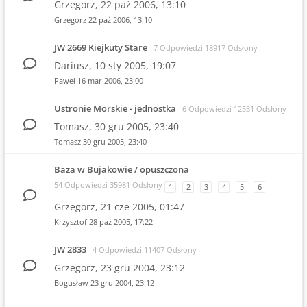
Grzegorz,
22 paź 2006, 13:10
Grzegorz
22 paź 2006, 13:10
JW 2669 Kiejkuty Stare
7 Odpowiedzi 18917 Odsłony
Dariusz,
10 sty 2005, 19:07
Paweł
16 mar 2006, 23:00
Ustronie Morskie - jednostka
6 Odpowiedzi 12531 Odsłony
Tomasz,
30 gru 2005, 23:40
Tomasz
30 gru 2005, 23:40
Baza w Bujakowie / opuszczona
54 Odpowiedzi 35981 Odsłony
1
2
3
4
5
6
Grzegorz,
21 cze 2005, 01:47
Krzysztof
28 paź 2005, 17:22
JW 2833
4 Odpowiedzi 11407 Odsłony
Grzegorz,
23 gru 2004, 23:12
Bogusław
23 gru 2004, 23:12