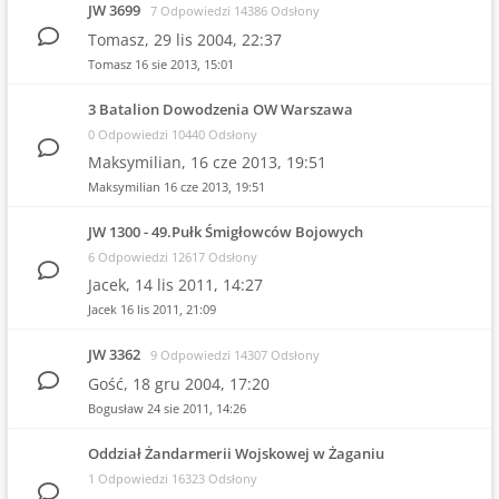
JW 3699
7 Odpowiedzi 14386 Odsłony
Tomasz,
29 lis 2004, 22:37
Tomasz
16 sie 2013, 15:01
3 Batalion Dowodzenia OW Warszawa
0 Odpowiedzi 10440 Odsłony
Maksymilian,
16 cze 2013, 19:51
Maksymilian
16 cze 2013, 19:51
JW 1300 - 49.Pułk Śmigłowców Bojowych
6 Odpowiedzi 12617 Odsłony
Jacek,
14 lis 2011, 14:27
Jacek
16 lis 2011, 21:09
JW 3362
9 Odpowiedzi 14307 Odsłony
Gość,
18 gru 2004, 17:20
Bogusław
24 sie 2011, 14:26
Oddział Żandarmerii Wojskowej w Żaganiu
1 Odpowiedzi 16323 Odsłony