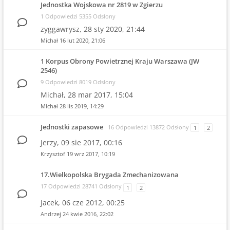
Jednostka Wojskowa nr 2819 w Zgierzu
1 Odpowiedzi 5355 Odsłony
zyggawrysz,
28 sty 2020, 21:44
Michał
16 lut 2020, 21:06
1 Korpus Obrony Powietrznej Kraju Warszawa (JW
2546)
9 Odpowiedzi 8019 Odsłony
Michał,
28 mar 2017, 15:04
Michał
28 lis 2019, 14:29
Jednostki zapasowe
16 Odpowiedzi 13872 Odsłony
1
2
Jerzy,
09 sie 2017, 00:16
Krzysztof
19 wrz 2017, 10:19
17.Wielkopolska Brygada Zmechanizowana
17 Odpowiedzi 28741 Odsłony
1
2
Jacek,
06 cze 2012, 00:25
Andrzej
24 kwie 2016, 22:02