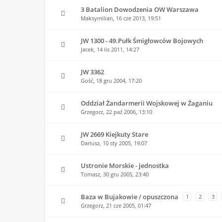
3 Batalion Dowodzenia OW Warszawa
Maksymilian,
16 cze 2013, 19:51
JW 1300 - 49.Pułk Śmigłowców Bojowych
Jacek,
14 lis 2011, 14:27
JW 3362
Gość,
18 gru 2004, 17:20
Oddział Żandarmerii Wojskowej w Żaganiu
Grzegorz,
22 paź 2006, 13:10
JW 2669 Kiejkuty Stare
Dariusz,
10 sty 2005, 19:07
Ustronie Morskie - jednostka
Tomasz,
30 gru 2005, 23:40
Baza w Bujakowie / opuszczona
1
2
3
Grzegorz,
21 cze 2005, 01:47