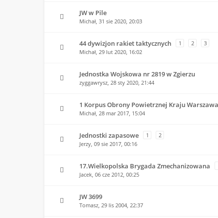
JW w Pile
Michał,
31 sie 2020, 20:03
44 dywizjon rakiet taktycznych
1
2
3
Michał,
29 lut 2020, 16:02
Jednostka Wojskowa nr 2819 w Zgierzu
zyggawrysz,
28 sty 2020, 21:44
1 Korpus Obrony Powietrznej Kraju Warszawa 
Michał,
28 mar 2017, 15:04
Jednostki zapasowe
1
2
Jerzy,
09 sie 2017, 00:16
17.Wielkopolska Brygada Zmechanizowana
Jacek,
06 cze 2012, 00:25
JW 3699
Tomasz,
29 lis 2004, 22:37