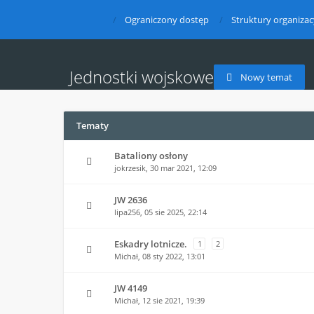
Ograniczony dostęp
Struktury organizac
Jednostki wojskowe
Nowy temat
Tematy
Bataliony osłony
jokrzesik,
30 mar 2021, 12:09
JW 2636
lipa256,
05 sie 2025, 22:14
Eskadry lotnicze.
1
2
Michał,
08 sty 2022, 13:01
JW 4149
Michał,
12 sie 2021, 19:39