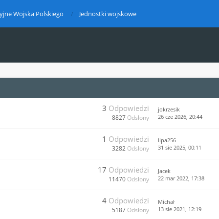
yjne Wojska Polskiego
Jednostki wojskowe
3
Odpowiedzi
jokrzesik
26 cze 2026, 20:44
8827
Odsłony
1
Odpowiedzi
lipa256
31 sie 2025, 00:11
3282
Odsłony
17
Odpowiedzi
Jacek
22 mar 2022, 17:38
11470
Odsłony
4
Odpowiedzi
Michał
13 sie 2021, 12:19
5187
Odsłony