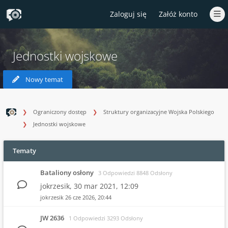
Zaloguj się
Załóż konto
Jednostki wojskowe
Nowy temat
Ograniczony dostęp
Struktury organizacyjne Wojska Polskiego
Jednostki wojskowe
Tematy
Bataliony osłony
3 Odpowiedzi 8848 Odsłony
jokrzesik,
30 mar 2021, 12:09
jokrzesik
26 cze 2026, 20:44
JW 2636
1 Odpowiedzi 3293 Odsłony