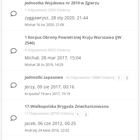
Jednostka Wojskowa nr 2819 w Zgierzu
1 Odpowiedzi 5359 Odsłony
zyggawrysz,
28 sty 2020, 21:44
Michał
16 lut 2020, 21:06
1 Korpus Obrony Powietrznej Kraju Warszawa (JW
2546)
9 Odpowiedzi 8023 Odsłony
Michał,
28 mar 2017, 15:04
Michał
28 lis 2019, 14:29
Jednostki zapasowe
16 Odpowiedzi 13888 Odsłony
1
2
Jerzy,
09 sie 2017, 00:16
Krzysztof
19 wrz 2017, 10:19
17.Wielkopolska Brygada Zmechanizowana
17 Odpowiedzi 28755 Odsłony
1
2
Jacek,
06 cze 2012, 00:25
Andrzej
24 kwie 2016, 22:02