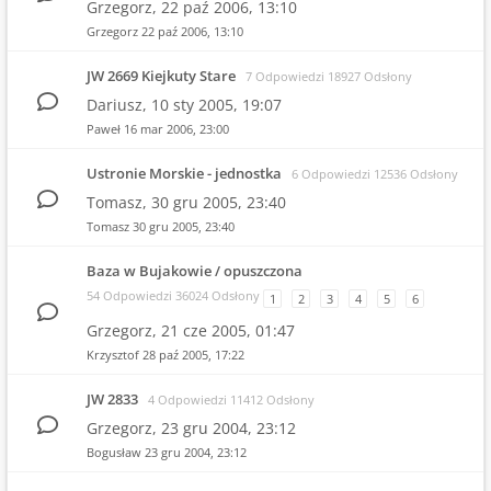
Grzegorz,
22 paź 2006, 13:10
Grzegorz
22 paź 2006, 13:10
JW 2669 Kiejkuty Stare
7 Odpowiedzi 18927 Odsłony
Dariusz,
10 sty 2005, 19:07
Paweł
16 mar 2006, 23:00
Ustronie Morskie - jednostka
6 Odpowiedzi 12536 Odsłony
Tomasz,
30 gru 2005, 23:40
Tomasz
30 gru 2005, 23:40
Baza w Bujakowie / opuszczona
54 Odpowiedzi 36024 Odsłony
1
2
3
4
5
6
Grzegorz,
21 cze 2005, 01:47
Krzysztof
28 paź 2005, 17:22
JW 2833
4 Odpowiedzi 11412 Odsłony
Grzegorz,
23 gru 2004, 23:12
Bogusław
23 gru 2004, 23:12