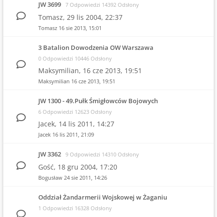
JW 3699
7 Odpowiedzi 14392 Odsłony
Tomasz,
29 lis 2004, 22:37
Tomasz
16 sie 2013, 15:01
3 Batalion Dowodzenia OW Warszawa
0 Odpowiedzi 10446 Odsłony
Maksymilian,
16 cze 2013, 19:51
Maksymilian
16 cze 2013, 19:51
JW 1300 - 49.Pułk Śmigłowców Bojowych
6 Odpowiedzi 12623 Odsłony
Jacek,
14 lis 2011, 14:27
Jacek
16 lis 2011, 21:09
JW 3362
9 Odpowiedzi 14310 Odsłony
Gość,
18 gru 2004, 17:20
Bogusław
24 sie 2011, 14:26
Oddział Żandarmerii Wojskowej w Żaganiu
1 Odpowiedzi 16328 Odsłony