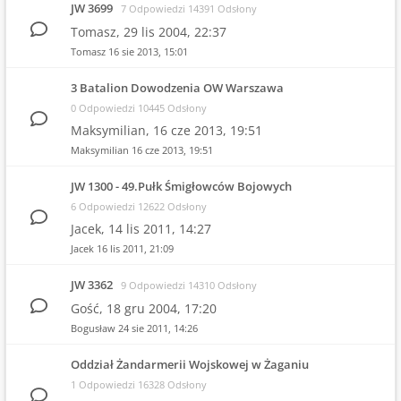
JW 3699
7 Odpowiedzi 14391 Odsłony
Tomasz,
29 lis 2004, 22:37
Tomasz
16 sie 2013, 15:01
3 Batalion Dowodzenia OW Warszawa
0 Odpowiedzi 10445 Odsłony
Maksymilian,
16 cze 2013, 19:51
Maksymilian
16 cze 2013, 19:51
JW 1300 - 49.Pułk Śmigłowców Bojowych
6 Odpowiedzi 12622 Odsłony
Jacek,
14 lis 2011, 14:27
Jacek
16 lis 2011, 21:09
JW 3362
9 Odpowiedzi 14310 Odsłony
Gość,
18 gru 2004, 17:20
Bogusław
24 sie 2011, 14:26
Oddział Żandarmerii Wojskowej w Żaganiu
1 Odpowiedzi 16328 Odsłony