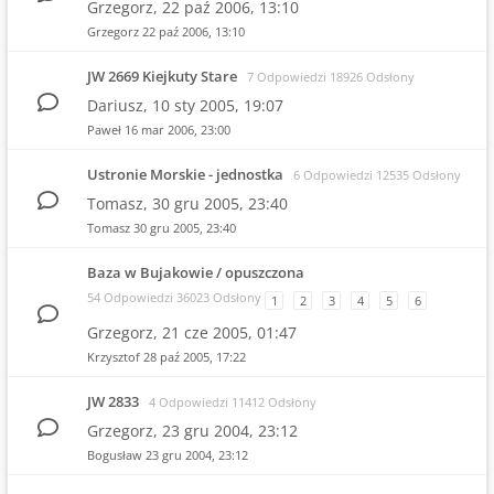
Grzegorz,
22 paź 2006, 13:10
Grzegorz
22 paź 2006, 13:10
JW 2669 Kiejkuty Stare
7 Odpowiedzi 18926 Odsłony
Dariusz,
10 sty 2005, 19:07
Paweł
16 mar 2006, 23:00
Ustronie Morskie - jednostka
6 Odpowiedzi 12535 Odsłony
Tomasz,
30 gru 2005, 23:40
Tomasz
30 gru 2005, 23:40
Baza w Bujakowie / opuszczona
54 Odpowiedzi 36023 Odsłony
1
2
3
4
5
6
Grzegorz,
21 cze 2005, 01:47
Krzysztof
28 paź 2005, 17:22
JW 2833
4 Odpowiedzi 11412 Odsłony
Grzegorz,
23 gru 2004, 23:12
Bogusław
23 gru 2004, 23:12