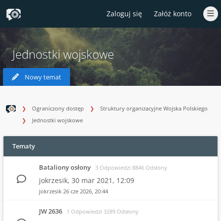
Zaloguj się
Załóż konto
Jednostki wojskowe
Nowy temat
Ograniczony dostęp
Struktury organizacyjne Wojska Polskiego
Jednostki wojskowe
Tematy
Bataliony osłony
3 Odpowiedzi 8846 Odsłony
jokrzesik,
30 mar 2021, 12:09
jokrzesik
26 cze 2026, 20:44
JW 2636
1 Odpowiedzi 3289 Odsłony