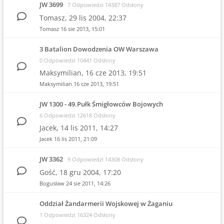
JW 3699
7 Odpowiedzi 14387 Odsłony
Tomasz,
29 lis 2004, 22:37
Tomasz
16 sie 2013, 15:01
3 Batalion Dowodzenia OW Warszawa
0 Odpowiedzi 10441 Odsłony
Maksymilian,
16 cze 2013, 19:51
Maksymilian
16 cze 2013, 19:51
JW 1300 - 49.Pułk Śmigłowców Bojowych
6 Odpowiedzi 12618 Odsłony
Jacek,
14 lis 2011, 14:27
Jacek
16 lis 2011, 21:09
JW 3362
9 Odpowiedzi 14308 Odsłony
Gość,
18 gru 2004, 17:20
Bogusław
24 sie 2011, 14:26
Oddział Żandarmerii Wojskowej w Żaganiu
1 Odpowiedzi 16324 Odsłony