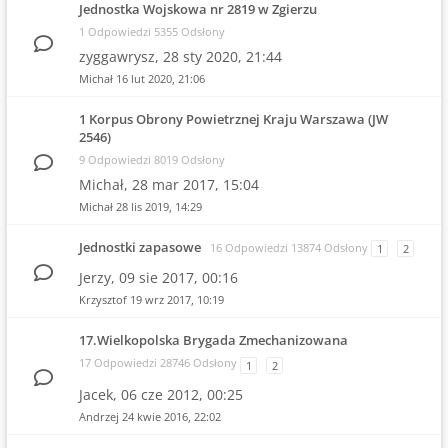
Jednostka Wojskowa nr 2819 w Zgierzu
1 Odpowiedzi 5355 Odsłony
zyggawrysz,
28 sty 2020, 21:44
Michał
16 lut 2020, 21:06
1 Korpus Obrony Powietrznej Kraju Warszawa (JW
2546)
9 Odpowiedzi 8019 Odsłony
Michał,
28 mar 2017, 15:04
Michał
28 lis 2019, 14:29
Jednostki zapasowe
16 Odpowiedzi 13874 Odsłony
1
2
Jerzy,
09 sie 2017, 00:16
Krzysztof
19 wrz 2017, 10:19
17.Wielkopolska Brygada Zmechanizowana
17 Odpowiedzi 28746 Odsłony
1
2
Jacek,
06 cze 2012, 00:25
Andrzej
24 kwie 2016, 22:02