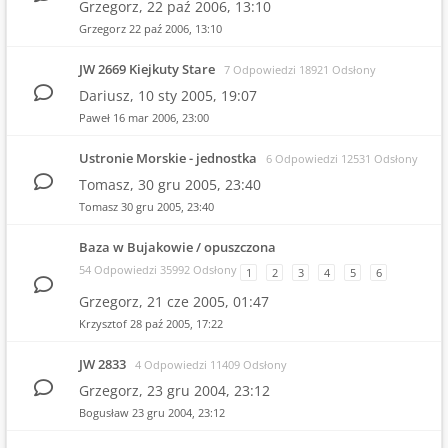
Grzegorz,
22 paź 2006, 13:10
Grzegorz
22 paź 2006, 13:10
JW 2669 Kiejkuty Stare
7 Odpowiedzi 18921 Odsłony
Dariusz,
10 sty 2005, 19:07
Paweł
16 mar 2006, 23:00
Ustronie Morskie - jednostka
6 Odpowiedzi 12531 Odsłony
Tomasz,
30 gru 2005, 23:40
Tomasz
30 gru 2005, 23:40
Baza w Bujakowie / opuszczona
54 Odpowiedzi 35992 Odsłony
1
2
3
4
5
6
Grzegorz,
21 cze 2005, 01:47
Krzysztof
28 paź 2005, 17:22
JW 2833
4 Odpowiedzi 11409 Odsłony
Grzegorz,
23 gru 2004, 23:12
Bogusław
23 gru 2004, 23:12