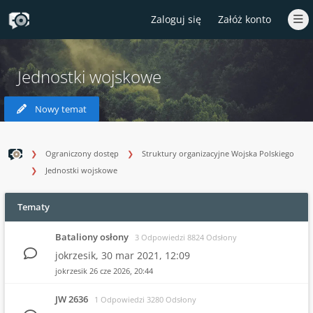
Zaloguj się
Załóż konto
Jednostki wojskowe
Nowy temat
Ograniczony dostęp
Struktury organizacyjne Wojska Polskiego
Jednostki wojskowe
Tematy
Bataliony osłony
3 Odpowiedzi 8824 Odsłony
jokrzesik,
30 mar 2021, 12:09
jokrzesik
26 cze 2026, 20:44
JW 2636
1 Odpowiedzi 3280 Odsłony