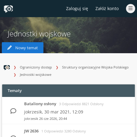
Zaloguj się
Załóż konto
Jednostki wojskowe
Nowy temat
Ograniczony dostęp
Struktury organizacyjne Wojska Polskiego
Jednostki wojskowe
Tematy
Bataliony osłony
3 Odpowiedzi 8821 Odsłony
jokrzesik,
30 mar 2021, 12:09
jokrzesik
26 cze 2026, 20:44
JW 2636
1 Odpowiedzi 3280 Odsłony