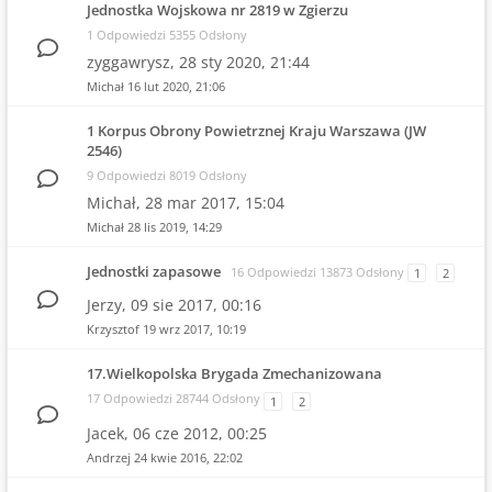
Jednostka Wojskowa nr 2819 w Zgierzu
1 Odpowiedzi 5355 Odsłony
zyggawrysz,
28 sty 2020, 21:44
Michał
16 lut 2020, 21:06
1 Korpus Obrony Powietrznej Kraju Warszawa (JW
2546)
9 Odpowiedzi 8019 Odsłony
Michał,
28 mar 2017, 15:04
Michał
28 lis 2019, 14:29
Jednostki zapasowe
16 Odpowiedzi 13873 Odsłony
1
2
Jerzy,
09 sie 2017, 00:16
Krzysztof
19 wrz 2017, 10:19
17.Wielkopolska Brygada Zmechanizowana
17 Odpowiedzi 28744 Odsłony
1
2
Jacek,
06 cze 2012, 00:25
Andrzej
24 kwie 2016, 22:02