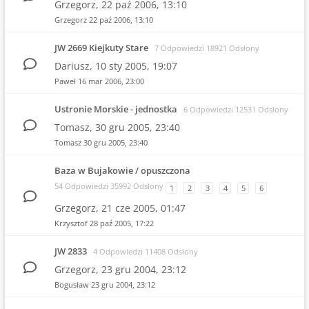
Grzegorz,
22 paź 2006, 13:10
Grzegorz
22 paź 2006, 13:10
JW 2669 Kiejkuty Stare
7 Odpowiedzi 18921 Odsłony
Dariusz,
10 sty 2005, 19:07
Paweł
16 mar 2006, 23:00
Ustronie Morskie - jednostka
6 Odpowiedzi 12531 Odsłony
Tomasz,
30 gru 2005, 23:40
Tomasz
30 gru 2005, 23:40
Baza w Bujakowie / opuszczona
54 Odpowiedzi 35992 Odsłony
1
2
3
4
5
6
Grzegorz,
21 cze 2005, 01:47
Krzysztof
28 paź 2005, 17:22
JW 2833
4 Odpowiedzi 11408 Odsłony
Grzegorz,
23 gru 2004, 23:12
Bogusław
23 gru 2004, 23:12