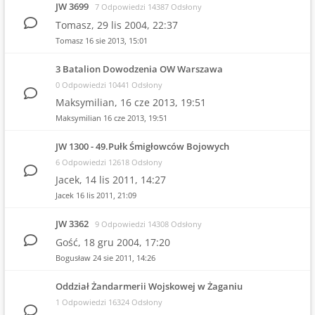
JW 3699
7 Odpowiedzi 14387 Odsłony
Tomasz,
29 lis 2004, 22:37
Tomasz
16 sie 2013, 15:01
3 Batalion Dowodzenia OW Warszawa
0 Odpowiedzi 10441 Odsłony
Maksymilian,
16 cze 2013, 19:51
Maksymilian
16 cze 2013, 19:51
JW 1300 - 49.Pułk Śmigłowców Bojowych
6 Odpowiedzi 12618 Odsłony
Jacek,
14 lis 2011, 14:27
Jacek
16 lis 2011, 21:09
JW 3362
9 Odpowiedzi 14308 Odsłony
Gość,
18 gru 2004, 17:20
Bogusław
24 sie 2011, 14:26
Oddział Żandarmerii Wojskowej w Żaganiu
1 Odpowiedzi 16324 Odsłony