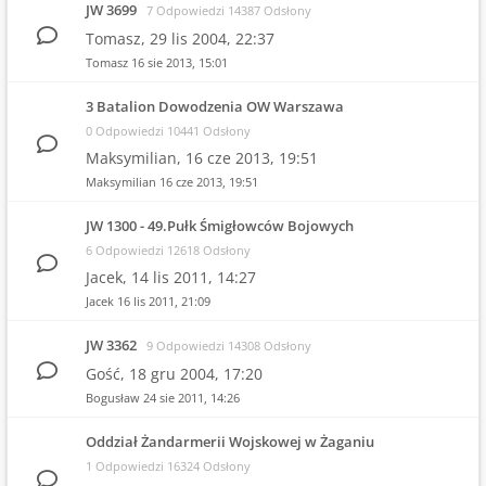
JW 3699
7 Odpowiedzi 14387 Odsłony
Tomasz,
29 lis 2004, 22:37
Tomasz
16 sie 2013, 15:01
3 Batalion Dowodzenia OW Warszawa
0 Odpowiedzi 10441 Odsłony
Maksymilian,
16 cze 2013, 19:51
Maksymilian
16 cze 2013, 19:51
JW 1300 - 49.Pułk Śmigłowców Bojowych
6 Odpowiedzi 12618 Odsłony
Jacek,
14 lis 2011, 14:27
Jacek
16 lis 2011, 21:09
JW 3362
9 Odpowiedzi 14308 Odsłony
Gość,
18 gru 2004, 17:20
Bogusław
24 sie 2011, 14:26
Oddział Żandarmerii Wojskowej w Żaganiu
1 Odpowiedzi 16324 Odsłony