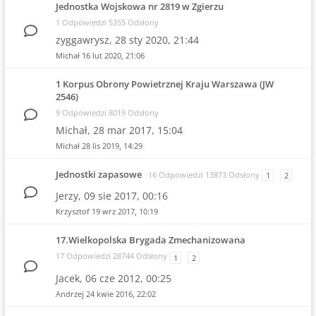
Jednostka Wojskowa nr 2819 w Zgierzu
1 Odpowiedzi 5355 Odsłony
zyggawrysz,
28 sty 2020, 21:44
Michał
16 lut 2020, 21:06
1 Korpus Obrony Powietrznej Kraju Warszawa (JW
2546)
9 Odpowiedzi 8019 Odsłony
Michał,
28 mar 2017, 15:04
Michał
28 lis 2019, 14:29
Jednostki zapasowe
16 Odpowiedzi 13873 Odsłony
1
2
Jerzy,
09 sie 2017, 00:16
Krzysztof
19 wrz 2017, 10:19
17.Wielkopolska Brygada Zmechanizowana
17 Odpowiedzi 28744 Odsłony
1
2
Jacek,
06 cze 2012, 00:25
Andrzej
24 kwie 2016, 22:02