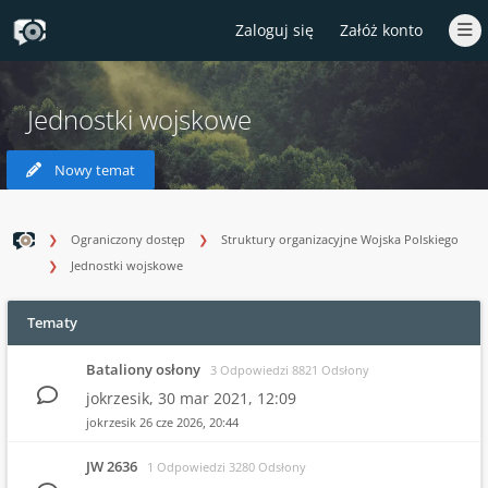
Zaloguj się
Załóż konto
Jednostki wojskowe
Nowy temat
Ograniczony dostęp
Struktury organizacyjne Wojska Polskiego
Jednostki wojskowe
Tematy
Bataliony osłony
3 Odpowiedzi 8821 Odsłony
jokrzesik,
30 mar 2021, 12:09
jokrzesik
26 cze 2026, 20:44
JW 2636
1 Odpowiedzi 3280 Odsłony