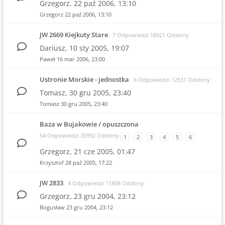
Grzegorz,
22 paź 2006, 13:10
Grzegorz
22 paź 2006, 13:10
JW 2669 Kiejkuty Stare
7 Odpowiedzi 18921 Odsłony
Dariusz,
10 sty 2005, 19:07
Paweł
16 mar 2006, 23:00
Ustronie Morskie - jednostka
6 Odpowiedzi 12531 Odsłony
Tomasz,
30 gru 2005, 23:40
Tomasz
30 gru 2005, 23:40
Baza w Bujakowie / opuszczona
54 Odpowiedzi 35992 Odsłony
1
2
3
4
5
6
Grzegorz,
21 cze 2005, 01:47
Krzysztof
28 paź 2005, 17:22
JW 2833
4 Odpowiedzi 11408 Odsłony
Grzegorz,
23 gru 2004, 23:12
Bogusław
23 gru 2004, 23:12