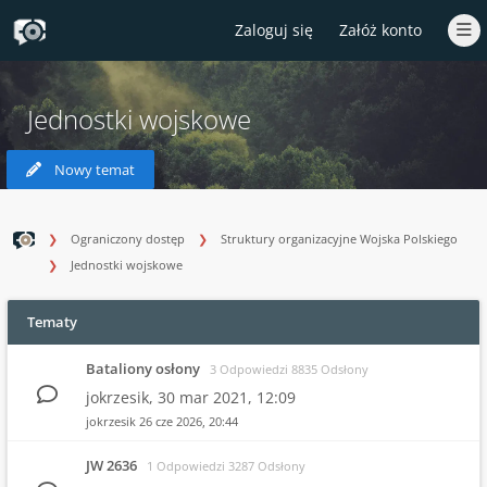
Zaloguj się
Załóż konto
Jednostki wojskowe
Nowy temat
Ograniczony dostęp
Struktury organizacyjne Wojska Polskiego
Jednostki wojskowe
Tematy
Bataliony osłony
3 Odpowiedzi 8835 Odsłony
jokrzesik,
30 mar 2021, 12:09
jokrzesik
26 cze 2026, 20:44
JW 2636
1 Odpowiedzi 3287 Odsłony