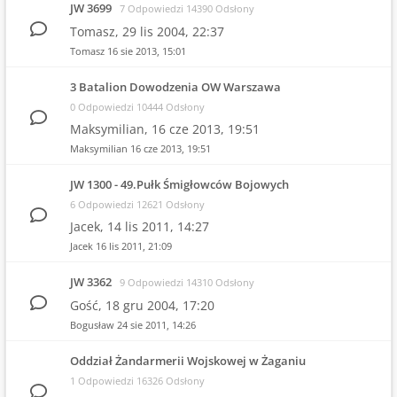
JW 3699
7 Odpowiedzi 14390 Odsłony
Tomasz,
29 lis 2004, 22:37
Tomasz
16 sie 2013, 15:01
3 Batalion Dowodzenia OW Warszawa
0 Odpowiedzi 10444 Odsłony
Maksymilian,
16 cze 2013, 19:51
Maksymilian
16 cze 2013, 19:51
JW 1300 - 49.Pułk Śmigłowców Bojowych
6 Odpowiedzi 12621 Odsłony
Jacek,
14 lis 2011, 14:27
Jacek
16 lis 2011, 21:09
JW 3362
9 Odpowiedzi 14310 Odsłony
Gość,
18 gru 2004, 17:20
Bogusław
24 sie 2011, 14:26
Oddział Żandarmerii Wojskowej w Żaganiu
1 Odpowiedzi 16326 Odsłony