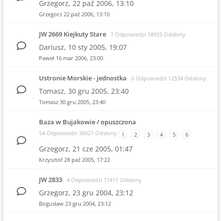
Grzegorz,
22 paź 2006, 13:10
Grzegorz
22 paź 2006, 13:10
JW 2669 Kiejkuty Stare
7 Odpowiedzi 18925 Odsłony
Dariusz,
10 sty 2005, 19:07
Paweł
16 mar 2006, 23:00
Ustronie Morskie - jednostka
6 Odpowiedzi 12534 Odsłony
Tomasz,
30 gru 2005, 23:40
Tomasz
30 gru 2005, 23:40
Baza w Bujakowie / opuszczona
54 Odpowiedzi 36021 Odsłony
1
2
3
4
5
6
Grzegorz,
21 cze 2005, 01:47
Krzysztof
28 paź 2005, 17:22
JW 2833
4 Odpowiedzi 11411 Odsłony
Grzegorz,
23 gru 2004, 23:12
Bogusław
23 gru 2004, 23:12