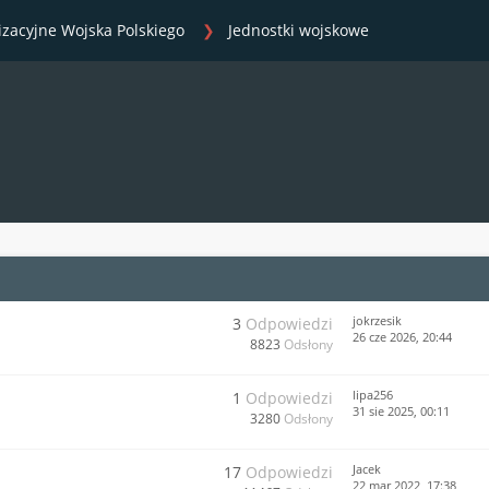
izacyjne Wojska Polskiego
Jednostki wojskowe
jokrzesik
3
Odpowiedzi
26 cze 2026, 20:44
8823
Odsłony
lipa256
1
Odpowiedzi
31 sie 2025, 00:11
3280
Odsłony
Jacek
17
Odpowiedzi
22 mar 2022, 17:38