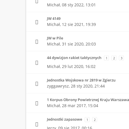
Michał,
08 sty 2022, 13:01
JW 4149
Michał,
12 sie 2021, 19:39
JW w Pile
Michał,
31 sie 2020, 20:03
44 dywizjon rakiet taktycznych
1
2
3
Michał,
29 lut 2020, 16:02
Jednostka Wojskowa nr 2819 w Zgierzu
zyggawrysz,
28 sty 2020, 21:44
1 Korpus Obrony Powietrznej Kraju Warszawa 
Michał,
28 mar 2017, 15:04
Jednostki zapasowe
1
2
Jerzy,
09 sie 2017, 00:16