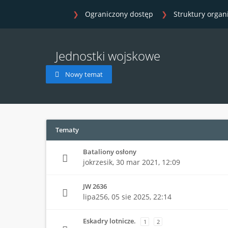
Ograniczony dostęp
Struktury organ
Jednostki wojskowe
Nowy temat
Tematy
Bataliony osłony
jokrzesik,
30 mar 2021, 12:09
JW 2636
lipa256,
05 sie 2025, 22:14
Eskadry lotnicze.
1
2