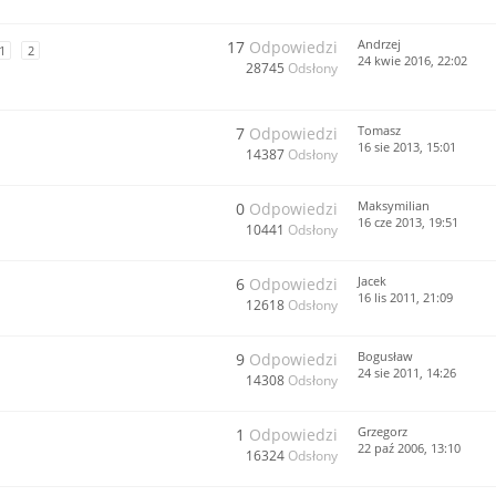
Andrzej
17
Odpowiedzi
1
2
24 kwie 2016, 22:02
28745
Odsłony
Tomasz
7
Odpowiedzi
16 sie 2013, 15:01
14387
Odsłony
Maksymilian
0
Odpowiedzi
16 cze 2013, 19:51
10441
Odsłony
Jacek
6
Odpowiedzi
16 lis 2011, 21:09
12618
Odsłony
Bogusław
9
Odpowiedzi
24 sie 2011, 14:26
14308
Odsłony
Grzegorz
1
Odpowiedzi
22 paź 2006, 13:10
16324
Odsłony