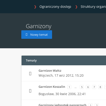
Ograniczony dostęp
Struktury organ
Garnizony
Nowy temat
Tematy
Garnizon Wałcz
Wojciech,
17 wrz 2012, 15:20
Garnizon Koszalin
1
…
5
6
7
8
Bogusław,
30 kwie 2006, 22:41
Garnizony jednostek pancernych
1
2