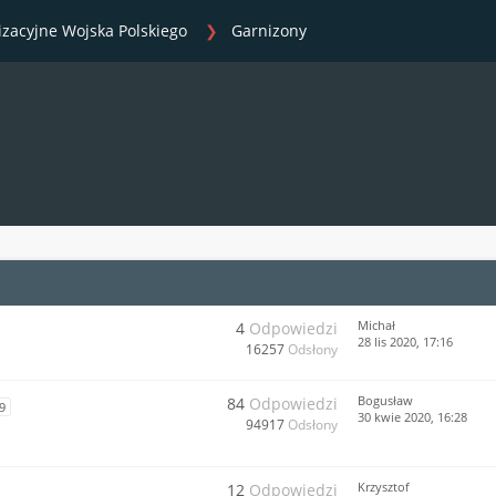
izacyjne Wojska Polskiego
Garnizony
Michał
4
Odpowiedzi
28 lis 2020, 17:16
16257
Odsłony
Bogusław
84
Odpowiedzi
9
30 kwie 2020, 16:28
94917
Odsłony
Krzysztof
12
Odpowiedzi