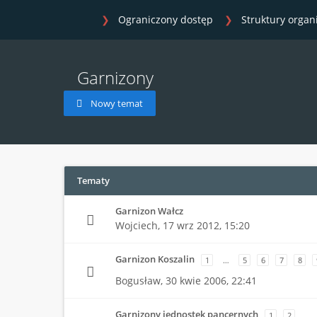
Ograniczony dostęp
Struktury organ
Garnizony
Nowy temat
Tematy
Garnizon Wałcz
Wojciech,
17 wrz 2012, 15:20
Garnizon Koszalin
1
…
5
6
7
8
Bogusław,
30 kwie 2006, 22:41
Garnizony jednostek pancernych
1
2