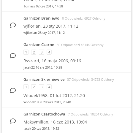
Tomasz
02 cze 2017, 14:38
Garnizon Braniewo
0 Odpowiedzi 6927 Odsłony
wjflorian,
23 sty 2017, 11:12
wjflorian
23 sty 2017, 11:12
Garnizon Czarne
30 Odpowiedzi 46144 Odsłony
1
2
3
4
Ryszard,
16 maja 2006, 09:16
jacek22
16 sie 2015, 10:28
Garnizon Skierniewice
37 Odpowiedzi 34723 Odsłony
1
2
3
4
Wlodek1958,
01 lut 2012, 21:20
Wlodek1958
29 wrz 2013, 20:40
Garnizon Częstochowa
7 Odpowiedzi 10264 Odsłony
Maksymilian,
16 cze 2013, 19:04
Jacek
20 cze 2013, 19:52