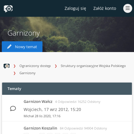
Zaloguj się
Załóż konto
Garnizony
Nowy temat
Ograniczony dostęp
Struktury organizacyjne Wojska Polskiego
Garnizony
Tematy
Garnizon Wałcz
4 Odpowiedzi 16252 Odsłony
Wojciech,
17 wrz 2012, 15:20
Michał
28 lis 2020, 17:16
Garnizon Koszalin
84 Odpowiedzi 94904 Odsłony