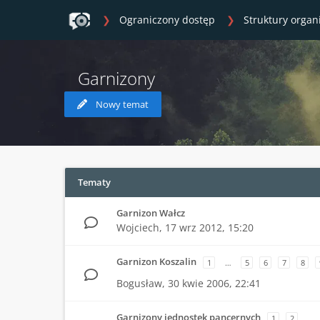
Ograniczony dostęp
Struktury organ
Garnizony
Nowy temat
Tematy
Garnizon Wałcz
Wojciech,
17 wrz 2012, 15:20
Garnizon Koszalin
1
…
5
6
7
8
Bogusław,
30 kwie 2006, 22:41
Garnizony jednostek pancernych
1
2