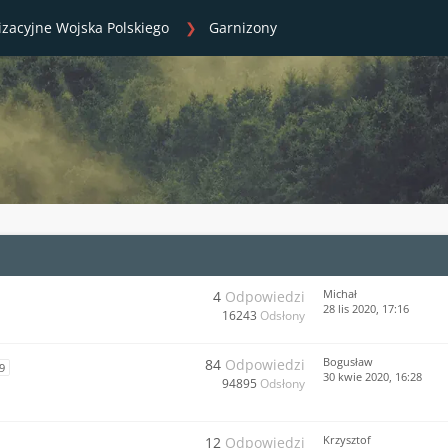
izacyjne Wojska Polskiego
Garnizony
Michał
4
Odpowiedzi
28 lis 2020, 17:16
16243
Odsłony
Bogusław
84
Odpowiedzi
9
30 kwie 2020, 16:28
94895
Odsłony
Krzysztof
12
Odpowiedzi