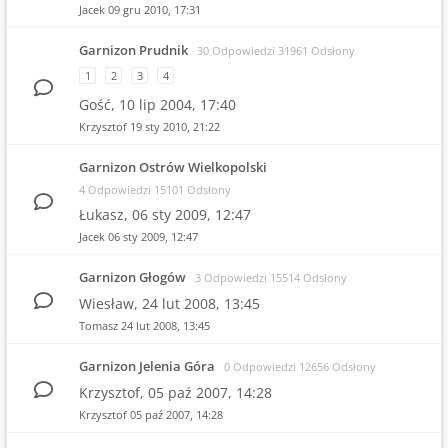
Jacek
09 gru 2010, 17:31
Garnizon Prudnik
30 Odpowiedzi 31961 Odsłony
1
2
3
4
Gość,
10 lip 2004, 17:40
Krzysztof
19 sty 2010, 21:22
Garnizon Ostrów Wielkopolski
4 Odpowiedzi 15101 Odsłony
Łukasz,
06 sty 2009, 12:47
Jacek
06 sty 2009, 12:47
Garnizon Głogów
3 Odpowiedzi 15514 Odsłony
Wiesław,
24 lut 2008, 13:45
Tomasz
24 lut 2008, 13:45
Garnizon Jelenia Góra
0 Odpowiedzi 12656 Odsłony
Krzysztof,
05 paź 2007, 14:28
Krzysztof
05 paź 2007, 14:28