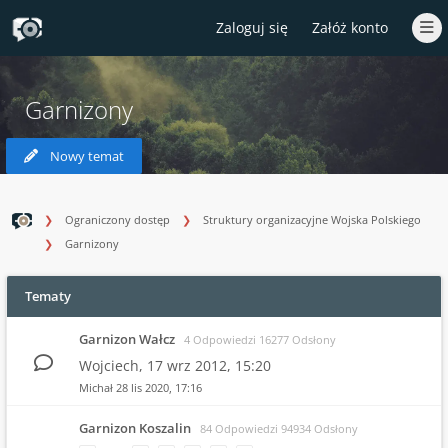
Zaloguj się
Załóż konto
Garnizony
Nowy temat
Ograniczony dostęp
Struktury organizacyjne Wojska Polskiego
Garnizony
Tematy
Garnizon Wałcz
4 Odpowiedzi 16277 Odsłony
Wojciech,
17 wrz 2012, 15:20
Michał
28 lis 2020, 17:16
Garnizon Koszalin
84 Odpowiedzi 94934 Odsłony