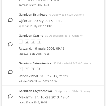
Tomasz
02 cze 2017, 14:38
Garnizon Braniewo
0 Odpowiedzi 6929 Odsłony
wjflorian,
23 sty 2017, 11:12
wjflorian
23 sty 2017, 11:12
Garnizon Czarne
30 Odpowiedzi 46161 Odsłony
1
2
3
4
Ryszard,
16 maja 2006, 09:16
jacek22
16 sie 2015, 10:28
Garnizon Skierniewice
37 Odpowiedzi 34740 Odsłony
1
2
3
4
Wlodek1958,
01 lut 2012, 21:20
Wlodek1958
29 wrz 2013, 20:40
Garnizon Częstochowa
7 Odpowiedzi 10266 Odsłony
Maksymilian,
16 cze 2013, 19:04
Jacek
20 cze 2013, 19:52