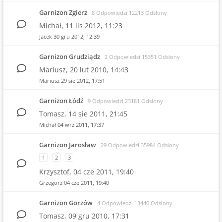
Garnizon Zgierz
8 Odpowiedzi 12213 Odsłony
Michał,
11 lis 2012, 11:23
Jacek
30 gru 2012, 12:39
Garnizon Grudziądz
2 Odpowiedzi 15351 Odsłony
Mariusz,
20 lut 2010, 14:43
Mariusz
29 sie 2012, 17:51
Garnizon Łódź
9 Odpowiedzi 23181 Odsłony
Tomasz,
14 sie 2011, 21:45
Michał
04 wrz 2011, 17:37
Garnizon Jarosław
29 Odpowiedzi 35984 Odsłony
1
2
3
Krzysztof,
04 cze 2011, 19:40
Grzegorz
04 cze 2011, 19:40
Garnizon Gorzów
4 Odpowiedzi 13440 Odsłony
Tomasz,
09 gru 2010, 17:31