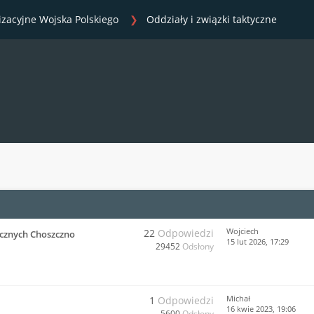
izacyjne Wojska Polskiego
Oddziały i związki taktyczne
Wojciech
22
Odpowiedzi
cznych Choszczno
15 lut 2026, 17:29
29452
Odsłony
Michał
1
Odpowiedzi
16 kwie 2023, 19:06
5600
Odsłony