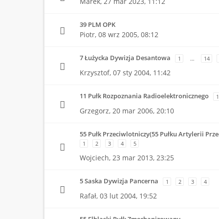
Marek,
27 mar 2023, 11:12
39 PLM OPK
Piotr,
08 wrz 2005, 08:12
7 Łużycka Dywizja Desantowa
1
…
14
Krzysztof,
07 sty 2004, 11:42
11 Pułk Rozpoznania Radioelektronicznego
1
Grzegorz,
20 mar 2006, 20:10
55 Pułk Przeciwlotniczy(55 Pułku Artylerii Prze
1
2
3
4
5
Wojciech,
23 mar 2013, 23:25
5 Saska Dywizja Pancerna
1
2
3
4
Rafał,
03 lut 2004, 19:52