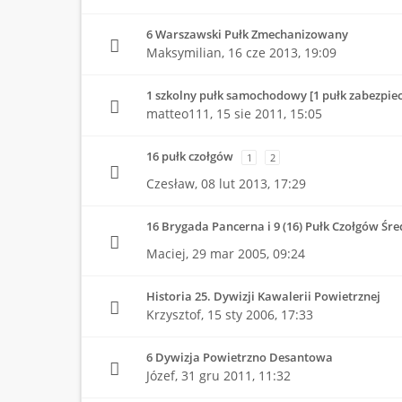
6 Warszawski Pułk Zmechanizowany
Maksymilian,
16 cze 2013, 19:09
1 szkolny pułk samochodowy [1 pułk zabezpiec
matteo111,
15 sie 2011, 15:05
16 pułk czołgów
1
2
Czesław,
08 lut 2013, 17:29
16 Brygada Pancerna i 9 (16) Pułk Czołgów Śre
Maciej,
29 mar 2005, 09:24
Historia 25. Dywizji Kawalerii Powietrznej
Krzysztof,
15 sty 2006, 17:33
6 Dywizja Powietrzno Desantowa
Józef,
31 gru 2011, 11:32