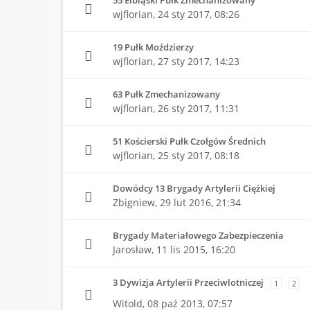
55 Elbląski Pułk Zmechanizowany
wjflorian,
24 sty 2017, 08:26
19 Pułk Moździerzy
wjflorian,
27 sty 2017, 14:23
63 Pułk Zmechanizowany
wjflorian,
26 sty 2017, 11:31
51 Kościerski Pułk Czołgów Średnich
wjflorian,
25 sty 2017, 08:18
Dowódcy 13 Brygady Artylerii Ciężkiej
Zbigniew,
29 lut 2016, 21:34
Brygady Materiałowego Zabezpieczenia
Jarosław,
11 lis 2015, 16:20
3 Dywizja Artylerii Przeciwlotniczej
1
2
Witold,
08 paź 2013, 07:57