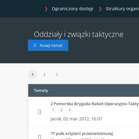
Ograniczony dostęp
Struktury organ
Oddziały i związki taktyczne
Nowy temat
1
2
Tematy
2 Pomorska Brygada Rakiet Operacyjno-Takty
1
2
3
Jacek,
02 mar 2012, 16:07
77 pułk artylerii przeciwlotniczej