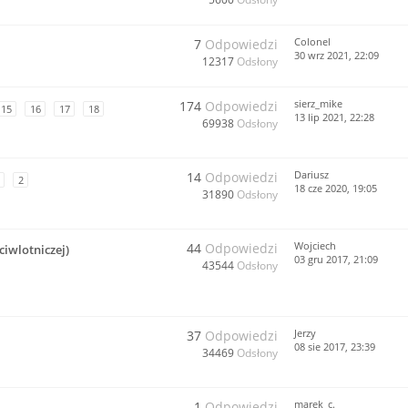
Colonel
7
Odpowiedzi
30 wrz 2021, 22:09
12317
Odsłony
sierz_mike
174
Odpowiedzi
15
16
17
18
13 lip 2021, 22:28
69938
Odsłony
Dariusz
14
Odpowiedzi
2
18 cze 2020, 19:05
31890
Odsłony
Wojciech
44
Odpowiedzi
ciwlotniczej)
03 gru 2017, 21:09
43544
Odsłony
Jerzy
37
Odpowiedzi
08 sie 2017, 23:39
34469
Odsłony
marek_c.
1
Odpowiedzi