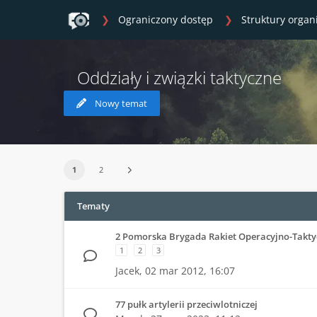
Ograniczony dostęp
Struktury organ
Oddziały i związki taktyczne
Nowy temat
1
2
Tematy
2 Pomorska Brygada Rakiet Operacyjno-Takty
1
2
3
Jacek,
02 mar 2012, 16:07
77 pułk artylerii przeciwlotniczej