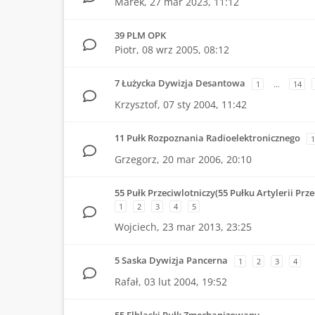
Marek,
27 mar 2023, 11:12
39 PLM OPK
Piotr,
08 wrz 2005, 08:12
7 Łużycka Dywizja Desantowa
1
…
14
Krzysztof,
07 sty 2004, 11:42
11 Pułk Rozpoznania Radioelektronicznego
1
Grzegorz,
20 mar 2006, 20:10
55 Pułk Przeciwlotniczy(55 Pułku Artylerii Prze
1
2
3
4
5
Wojciech,
23 mar 2013, 23:25
5 Saska Dywizja Pancerna
1
2
3
4
Rafał,
03 lut 2004, 19:52