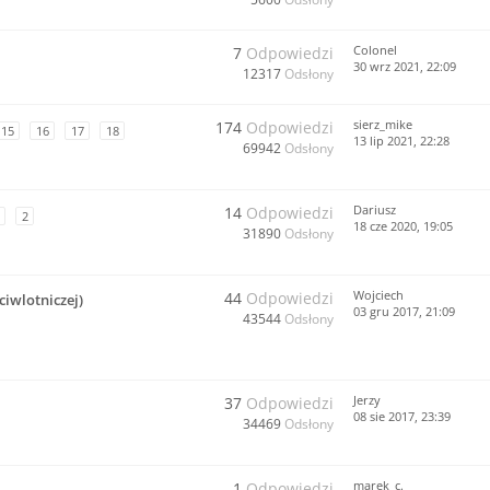
Colonel
7
Odpowiedzi
30 wrz 2021, 22:09
12317
Odsłony
sierz_mike
174
Odpowiedzi
15
16
17
18
13 lip 2021, 22:28
69942
Odsłony
Dariusz
14
Odpowiedzi
2
18 cze 2020, 19:05
31890
Odsłony
Wojciech
44
Odpowiedzi
ciwlotniczej)
03 gru 2017, 21:09
43544
Odsłony
Jerzy
37
Odpowiedzi
08 sie 2017, 23:39
34469
Odsłony
marek_c.
1
Odpowiedzi