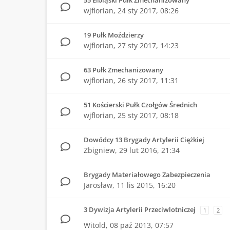
55 Elbląski Pułk Zmechanizowany
wjflorian,
24 sty 2017, 08:26
19 Pułk Moździerzy
wjflorian,
27 sty 2017, 14:23
63 Pułk Zmechanizowany
wjflorian,
26 sty 2017, 11:31
51 Kościerski Pułk Czołgów Średnich
wjflorian,
25 sty 2017, 08:18
Dowódcy 13 Brygady Artylerii Ciężkiej
Zbigniew,
29 lut 2016, 21:34
Brygady Materiałowego Zabezpieczenia
Jarosław,
11 lis 2015, 16:20
3 Dywizja Artylerii Przeciwlotniczej
1
2
Witold,
08 paź 2013, 07:57