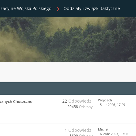
izacyjne Wojska Polskiego
Oddziały i związki taktyczne
Wojciech
22
Odpowiedzi
cznych Choszczno
15 lut 2026, 17:29
29458
Odsłony
Michał
1
Odpowiedzi
16 kwie 2023, 19:06
5600
Odsłony