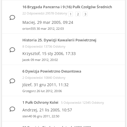
16 Brygada Pancerna i 9 (16) Pułk Czołgów Średnich
22 Odpowiedzi 29578 Odsłony
1
2
3
Maciej,
29 mar 2005, 09:24
orion555
30 mar 2012, 22:03
Historia 25. Dywizji Kawalerii Powietrznej
8 Odpowiedzi 13736 Odsłony
Krzysztof,
15 sty 2006, 17:33
Jacek
09 mar 2012, 20:02
6 Dywizja Powietrzno Desantowa
2 Odpowiedzi 10840 Odsłony
Józef,
31 gru 2011, 11:32
Grzegorz
26 lut 2012, 20:06
1 Pułk Ochrony Kolei
5 Odpowiedzi 12345 Odsłony
Andrzej,
21 lis 2005, 10:57
sten40
06 gru 2011, 22:50