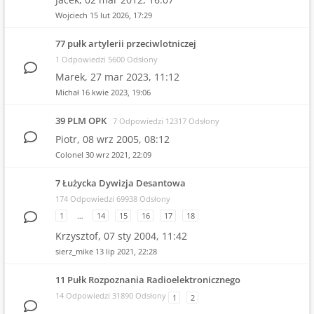
Wojciech
15 lut 2026, 17:29
77 pułk artylerii przeciwlotniczej
1 Odpowiedzi 5600 Odsłony
Marek,
27 mar 2023, 11:12
Michał
16 kwie 2023, 19:06
39 PLM OPK
7 Odpowiedzi 12317 Odsłony
Piotr,
08 wrz 2005, 08:12
Colonel
30 wrz 2021, 22:09
7 Łużycka Dywizja Desantowa
174 Odpowiedzi 69938 Odsłony
1
…
14
15
16
17
18
Krzysztof,
07 sty 2004, 11:42
sierz_mike
13 lip 2021, 22:28
11 Pułk Rozpoznania Radioelektronicznego
14 Odpowiedzi 31890 Odsłony
1
2