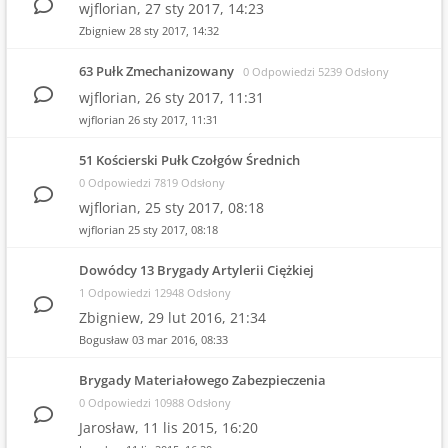
wjflorian,
27 sty 2017, 14:23
Zbigniew
28 sty 2017, 14:32
63 Pułk Zmechanizowany
0 Odpowiedzi 5239 Odsłony
wjflorian,
26 sty 2017, 11:31
wjflorian
26 sty 2017, 11:31
51 Kościerski Pułk Czołgów Średnich
0 Odpowiedzi 7819 Odsłony
wjflorian,
25 sty 2017, 08:18
wjflorian
25 sty 2017, 08:18
Dowódcy 13 Brygady Artylerii Ciężkiej
1 Odpowiedzi 12948 Odsłony
Zbigniew,
29 lut 2016, 21:34
Bogusław
03 mar 2016, 08:33
Brygady Materiałowego Zabezpieczenia
0 Odpowiedzi 10988 Odsłony
Jarosław,
11 lis 2015, 16:20