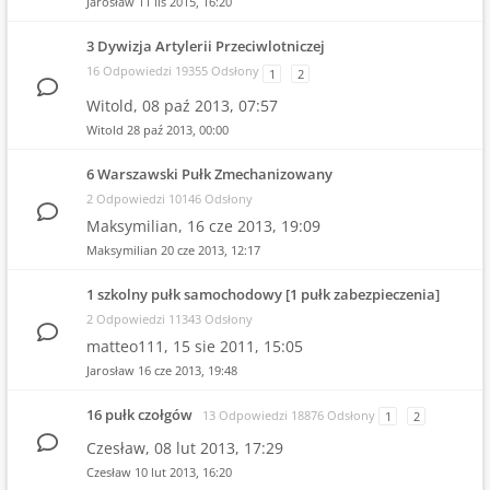
Jarosław
11 lis 2015, 16:20
3 Dywizja Artylerii Przeciwlotniczej
16 Odpowiedzi 19355 Odsłony
1
2
Witold,
08 paź 2013, 07:57
Witold
28 paź 2013, 00:00
6 Warszawski Pułk Zmechanizowany
2 Odpowiedzi 10146 Odsłony
Maksymilian,
16 cze 2013, 19:09
Maksymilian
20 cze 2013, 12:17
1 szkolny pułk samochodowy [1 pułk zabezpieczenia]
2 Odpowiedzi 11343 Odsłony
matteo111,
15 sie 2011, 15:05
Jarosław
16 cze 2013, 19:48
16 pułk czołgów
13 Odpowiedzi 18876 Odsłony
1
2
Czesław,
08 lut 2013, 17:29
Czesław
10 lut 2013, 16:20