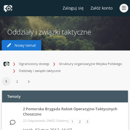
Zaloguj się
Załóż konto
Oddziały i związki taktyczne
Nowy temat
Ograniczony dostęp
Struktury organizacyjne Wojska Polskiego
Oddziały i związki taktyczne
1
2
Tematy
2 Pomorska Brygada Rakiet Operacyjno-Taktycznych
Choszczno
22 Odpowiedzi 29452 Odsłony
1
2
3
Jacek,
02 mar 2012, 16:07