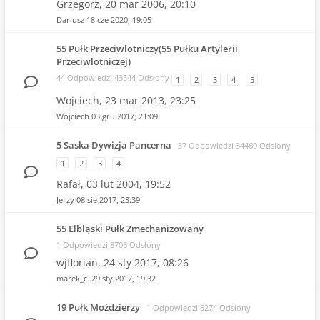
Grzegorz,
20 mar 2006, 20:10
Dariusz
18 cze 2020, 19:05
55 Pułk Przeciwlotniczy(55 Pułku Artylerii
Przeciwlotniczej)
44 Odpowiedzi 43544 Odsłony
1
2
3
4
5
Wojciech,
23 mar 2013, 23:25
Wojciech
03 gru 2017, 21:09
5 Saska Dywizja Pancerna
37 Odpowiedzi 34469 Odsłony
1
2
3
4
Rafał,
03 lut 2004, 19:52
Jerzy
08 sie 2017, 23:39
55 Elbląski Pułk Zmechanizowany
1 Odpowiedzi 8706 Odsłony
wjflorian,
24 sty 2017, 08:26
marek_c.
29 sty 2017, 19:32
19 Pułk Moździerzy
1 Odpowiedzi 6274 Odsłony