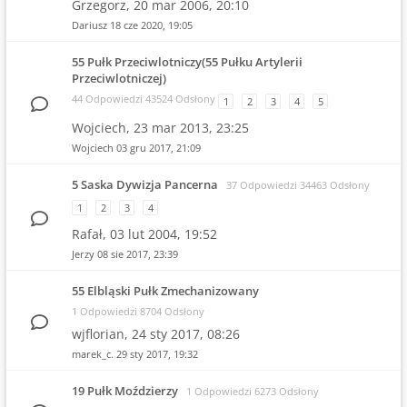
Grzegorz,
20 mar 2006, 20:10
Dariusz
18 cze 2020, 19:05
55 Pułk Przeciwlotniczy(55 Pułku Artylerii
Przeciwlotniczej)
44 Odpowiedzi 43524 Odsłony
1
2
3
4
5
Wojciech,
23 mar 2013, 23:25
Wojciech
03 gru 2017, 21:09
5 Saska Dywizja Pancerna
37 Odpowiedzi 34463 Odsłony
1
2
3
4
Rafał,
03 lut 2004, 19:52
Jerzy
08 sie 2017, 23:39
55 Elbląski Pułk Zmechanizowany
1 Odpowiedzi 8704 Odsłony
wjflorian,
24 sty 2017, 08:26
marek_c.
29 sty 2017, 19:32
19 Pułk Moździerzy
1 Odpowiedzi 6273 Odsłony