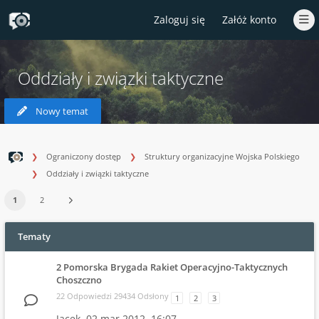
Zaloguj się
Załóż konto
Oddziały i związki taktyczne
Nowy temat
Ograniczony dostęp
Struktury organizacyjne Wojska Polskiego
Oddziały i związki taktyczne
1
2
Tematy
2 Pomorska Brygada Rakiet Operacyjno-Taktycznych
Choszczno
22 Odpowiedzi 29434 Odsłony
1
2
3
Jacek,
02 mar 2012, 16:07