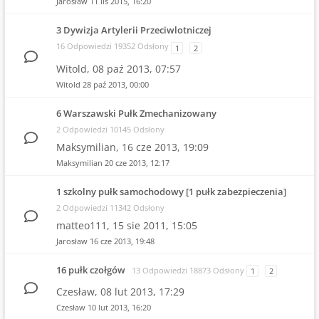
Jarosław
11 lis 2015, 16:20
3 Dywizja Artylerii Przeciwlotniczej
16 Odpowiedzi 19352 Odsłony
1
2
Witold,
08 paź 2013, 07:57
Witold
28 paź 2013, 00:00
6 Warszawski Pułk Zmechanizowany
2 Odpowiedzi 10145 Odsłony
Maksymilian,
16 cze 2013, 19:09
Maksymilian
20 cze 2013, 12:17
1 szkolny pułk samochodowy [1 pułk zabezpieczenia]
2 Odpowiedzi 11342 Odsłony
matteo111,
15 sie 2011, 15:05
Jarosław
16 cze 2013, 19:48
16 pułk czołgów
13 Odpowiedzi 18873 Odsłony
1
2
Czesław,
08 lut 2013, 17:29
Czesław
10 lut 2013, 16:20