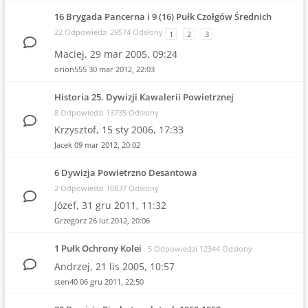
16 Brygada Pancerna i 9 (16) Pułk Czołgów Średnich
22 Odpowiedzi 29574 Odsłony
1
2
3
Maciej,
29 mar 2005, 09:24
orion555
30 mar 2012, 22:03
Historia 25. Dywizji Kawalerii Powietrznej
8 Odpowiedzi 13735 Odsłony
Krzysztof,
15 sty 2006, 17:33
Jacek
09 mar 2012, 20:02
6 Dywizja Powietrzno Desantowa
2 Odpowiedzi 10837 Odsłony
Józef,
31 gru 2011, 11:32
Grzegorz
26 lut 2012, 20:06
1 Pułk Ochrony Kolei
5 Odpowiedzi 12344 Odsłony
Andrzej,
21 lis 2005, 10:57
sten40
06 gru 2011, 22:50