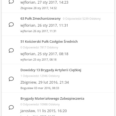
wjflorian,
27 sty 2017, 14:23
Zbigniew
28 sty 2017, 14:32
63 Pułk Zmechanizowany
0 Odpowiedzi 5239 Odsłony
wjflorian,
26 sty 2017, 11:31
wjflorian
26 sty 2017, 11:31
51 Kościerski Pułk Czołgów Średnich
0 Odpowiedzi 7817 Odsłony
wjflorian,
25 sty 2017, 08:18
wjflorian
25 sty 2017, 08:18
Dowódcy 13 Brygady Artylerii Ciężkiej
1 Odpowiedzi 12946 Odsłony
Zbigniew,
29 lut 2016, 21:34
Bogusław
03 mar 2016, 08:33
Brygady Materiałowego Zabezpieczenia
0 Odpowiedzi 10988 Odsłony
Jarosław,
11 lis 2015, 16:20