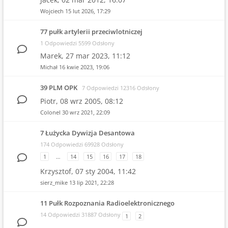
Wojciech
15 lut 2026, 17:29
77 pułk artylerii przeciwlotniczej
1 Odpowiedzi 5599 Odsłony
Marek,
27 mar 2023, 11:12
Michał
16 kwie 2023, 19:06
39 PLM OPK
7 Odpowiedzi 12316 Odsłony
Piotr,
08 wrz 2005, 08:12
Colonel
30 wrz 2021, 22:09
7 Łużycka Dywizja Desantowa
174 Odpowiedzi 69928 Odsłony
1
…
14
15
16
17
18
Krzysztof,
07 sty 2004, 11:42
sierz_mike
13 lip 2021, 22:28
11 Pułk Rozpoznania Radioelektronicznego
14 Odpowiedzi 31887 Odsłony
1
2