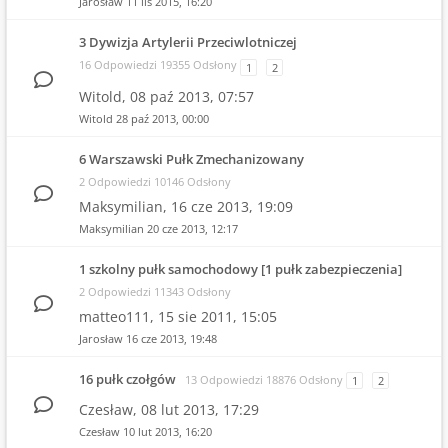
Jarosław
11 lis 2015, 16:20
3 Dywizja Artylerii Przeciwlotniczej
16 Odpowiedzi 19355 Odsłony
1
2
Witold,
08 paź 2013, 07:57
Witold
28 paź 2013, 00:00
6 Warszawski Pułk Zmechanizowany
2 Odpowiedzi 10146 Odsłony
Maksymilian,
16 cze 2013, 19:09
Maksymilian
20 cze 2013, 12:17
1 szkolny pułk samochodowy [1 pułk zabezpieczenia]
2 Odpowiedzi 11343 Odsłony
matteo111,
15 sie 2011, 15:05
Jarosław
16 cze 2013, 19:48
16 pułk czołgów
13 Odpowiedzi 18876 Odsłony
1
2
Czesław,
08 lut 2013, 17:29
Czesław
10 lut 2013, 16:20