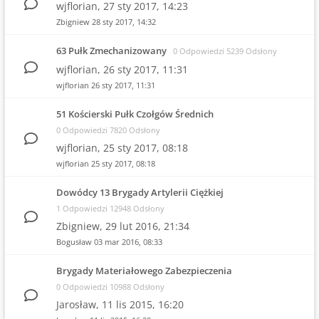
wjflorian,
27 sty 2017, 14:23
Zbigniew
28 sty 2017, 14:32
63 Pułk Zmechanizowany
0 Odpowiedzi 5239 Odsłony
wjflorian,
26 sty 2017, 11:31
wjflorian
26 sty 2017, 11:31
51 Kościerski Pułk Czołgów Średnich
0 Odpowiedzi 7820 Odsłony
wjflorian,
25 sty 2017, 08:18
wjflorian
25 sty 2017, 08:18
Dowódcy 13 Brygady Artylerii Ciężkiej
1 Odpowiedzi 12948 Odsłony
Zbigniew,
29 lut 2016, 21:34
Bogusław
03 mar 2016, 08:33
Brygady Materiałowego Zabezpieczenia
0 Odpowiedzi 10988 Odsłony
Jarosław,
11 lis 2015, 16:20