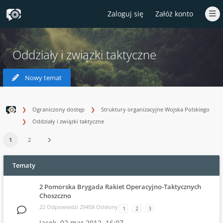
Zaloguj się
Załóż konto
Oddziały i związki taktyczne
Nowy temat
Ograniczony dostęp
Struktury organizacyjne Wojska Polskiego
Oddziały i związki taktyczne
1
2
Tematy
2 Pomorska Brygada Rakiet Operacyjno-Taktycznych
Choszczno
22 Odpowiedzi 29458 Odsłony
1
2
3
Jacek,
02 mar 2012, 16:07