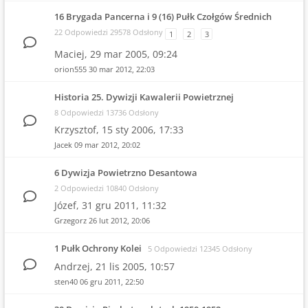
16 Brygada Pancerna i 9 (16) Pułk Czołgów Średnich
22 Odpowiedzi 29578 Odsłony
1
2
3
Maciej,
29 mar 2005, 09:24
orion555
30 mar 2012, 22:03
Historia 25. Dywizji Kawalerii Powietrznej
8 Odpowiedzi 13736 Odsłony
Krzysztof,
15 sty 2006, 17:33
Jacek
09 mar 2012, 20:02
6 Dywizja Powietrzno Desantowa
2 Odpowiedzi 10840 Odsłony
Józef,
31 gru 2011, 11:32
Grzegorz
26 lut 2012, 20:06
1 Pułk Ochrony Kolei
5 Odpowiedzi 12345 Odsłony
Andrzej,
21 lis 2005, 10:57
sten40
06 gru 2011, 22:50