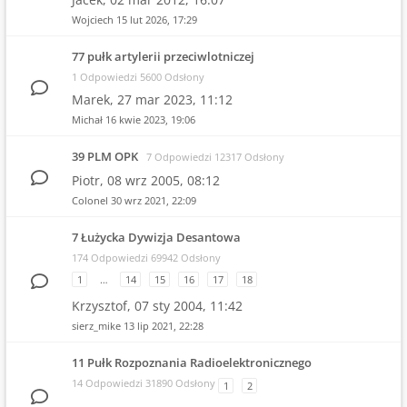
Wojciech
15 lut 2026, 17:29
77 pułk artylerii przeciwlotniczej
1 Odpowiedzi 5600 Odsłony
Marek,
27 mar 2023, 11:12
Michał
16 kwie 2023, 19:06
39 PLM OPK
7 Odpowiedzi 12317 Odsłony
Piotr,
08 wrz 2005, 08:12
Colonel
30 wrz 2021, 22:09
7 Łużycka Dywizja Desantowa
174 Odpowiedzi 69942 Odsłony
1
…
14
15
16
17
18
Krzysztof,
07 sty 2004, 11:42
sierz_mike
13 lip 2021, 22:28
11 Pułk Rozpoznania Radioelektronicznego
14 Odpowiedzi 31890 Odsłony
1
2