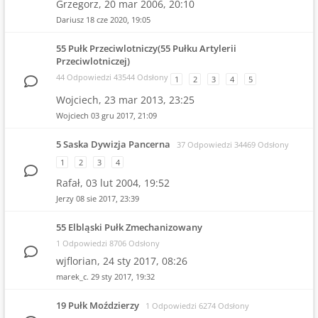
Grzegorz,
20 mar 2006, 20:10
Dariusz
18 cze 2020, 19:05
55 Pułk Przeciwlotniczy(55 Pułku Artylerii
Przeciwlotniczej)
44 Odpowiedzi 43544 Odsłony
1
2
3
4
5
Wojciech,
23 mar 2013, 23:25
Wojciech
03 gru 2017, 21:09
5 Saska Dywizja Pancerna
37 Odpowiedzi 34469 Odsłony
1
2
3
4
Rafał,
03 lut 2004, 19:52
Jerzy
08 sie 2017, 23:39
55 Elbląski Pułk Zmechanizowany
1 Odpowiedzi 8706 Odsłony
wjflorian,
24 sty 2017, 08:26
marek_c.
29 sty 2017, 19:32
19 Pułk Moździerzy
1 Odpowiedzi 6274 Odsłony