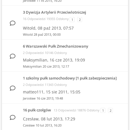
Jarosław
11 lis 2015, 16:20
3 Dywizja Artylerii Przeciwlotniczej
16 Odpowiedzi 19355 Odsłony
1
2
Witold,
08 paź 2013, 07:57
Witold
28 paź 2013, 00:00
6 Warszawski Pułk Zmechanizowany
2 Odpowiedzi 10146 Odsłony
Maksymilian,
16 cze 2013, 19:09
Maksymilian
20 cze 2013, 12:17
1 szkolny pułk samochodowy [1 pułk zabezpieczenia]
2 Odpowiedzi 11343 Odsłony
matteo111,
15 sie 2011, 15:05
Jarosław
16 cze 2013, 19:48
16 pułk czołgów
13 Odpowiedzi 18876 Odsłony
1
2
Czesław,
08 lut 2013, 17:29
Czesław
10 lut 2013, 16:20