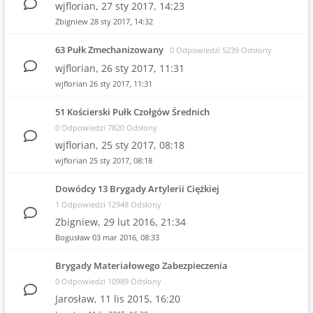
wjflorian,
27 sty 2017, 14:23
Zbigniew
28 sty 2017, 14:32
63 Pułk Zmechanizowany
0 Odpowiedzi 5239 Odsłony
wjflorian,
26 sty 2017, 11:31
wjflorian
26 sty 2017, 11:31
51 Kościerski Pułk Czołgów Średnich
0 Odpowiedzi 7820 Odsłony
wjflorian,
25 sty 2017, 08:18
wjflorian
25 sty 2017, 08:18
Dowódcy 13 Brygady Artylerii Ciężkiej
1 Odpowiedzi 12948 Odsłony
Zbigniew,
29 lut 2016, 21:34
Bogusław
03 mar 2016, 08:33
Brygady Materiałowego Zabezpieczenia
0 Odpowiedzi 10989 Odsłony
Jarosław,
11 lis 2015, 16:20