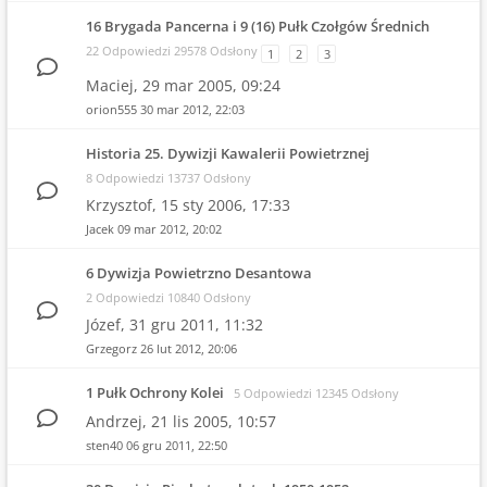
16 Brygada Pancerna i 9 (16) Pułk Czołgów Średnich
22 Odpowiedzi 29578 Odsłony
1
2
3
Maciej,
29 mar 2005, 09:24
orion555
30 mar 2012, 22:03
Historia 25. Dywizji Kawalerii Powietrznej
8 Odpowiedzi 13737 Odsłony
Krzysztof,
15 sty 2006, 17:33
Jacek
09 mar 2012, 20:02
6 Dywizja Powietrzno Desantowa
2 Odpowiedzi 10840 Odsłony
Józef,
31 gru 2011, 11:32
Grzegorz
26 lut 2012, 20:06
1 Pułk Ochrony Kolei
5 Odpowiedzi 12345 Odsłony
Andrzej,
21 lis 2005, 10:57
sten40
06 gru 2011, 22:50