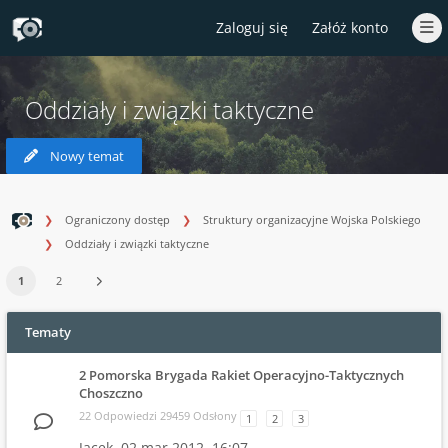
Zaloguj się
Załóż konto
Oddziały i związki taktyczne
Nowy temat
Ograniczony dostęp
Struktury organizacyjne Wojska Polskiego
Oddziały i związki taktyczne
1
2
Tematy
2 Pomorska Brygada Rakiet Operacyjno-Taktycznych
Choszczno
22 Odpowiedzi 29459 Odsłony
1
2
3
Jacek,
02 mar 2012, 16:07