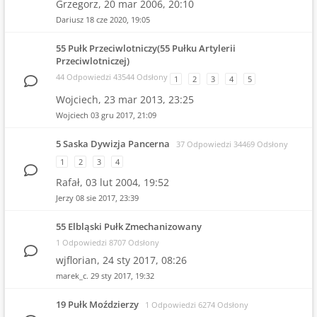
Grzegorz,
20 mar 2006, 20:10
Dariusz
18 cze 2020, 19:05
55 Pułk Przeciwlotniczy(55 Pułku Artylerii
Przeciwlotniczej)
44 Odpowiedzi 43544 Odsłony
1
2
3
4
5
Wojciech,
23 mar 2013, 23:25
Wojciech
03 gru 2017, 21:09
5 Saska Dywizja Pancerna
37 Odpowiedzi 34469 Odsłony
1
2
3
4
Rafał,
03 lut 2004, 19:52
Jerzy
08 sie 2017, 23:39
55 Elbląski Pułk Zmechanizowany
1 Odpowiedzi 8707 Odsłony
wjflorian,
24 sty 2017, 08:26
marek_c.
29 sty 2017, 19:32
19 Pułk Moździerzy
1 Odpowiedzi 6274 Odsłony