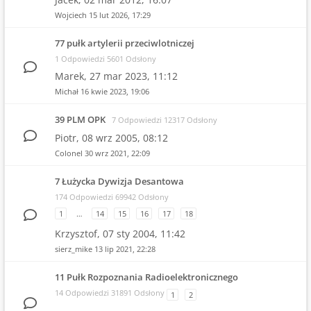
Wojciech
15 lut 2026, 17:29
77 pułk artylerii przeciwlotniczej
1 Odpowiedzi 5601 Odsłony
Marek,
27 mar 2023, 11:12
Michał
16 kwie 2023, 19:06
39 PLM OPK
7 Odpowiedzi 12317 Odsłony
Piotr,
08 wrz 2005, 08:12
Colonel
30 wrz 2021, 22:09
7 Łużycka Dywizja Desantowa
174 Odpowiedzi 69942 Odsłony
1
…
14
15
16
17
18
Krzysztof,
07 sty 2004, 11:42
sierz_mike
13 lip 2021, 22:28
11 Pułk Rozpoznania Radioelektronicznego
14 Odpowiedzi 31891 Odsłony
1
2