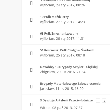
55 Elbląski Pułk Zmechanizowany
wjflorian,
24 sty 2017, 08:26
19 Pułk Moździerzy
wjflorian,
27 sty 2017, 14:23
63 Pułk Zmechanizowany
wjflorian,
26 sty 2017, 11:31
51 Kościerski Pułk Czołgów Średnich
wjflorian,
25 sty 2017, 08:18
Dowódcy 13 Brygady Artylerii Ciężkiej
Zbigniew,
29 lut 2016, 21:34
Brygady Materiałowego Zabezpieczenia
Jarosław,
11 lis 2015, 16:20
3 Dywizja Artylerii Przeciwlotniczej
1
2
Witold,
08 paź 2013, 07:57