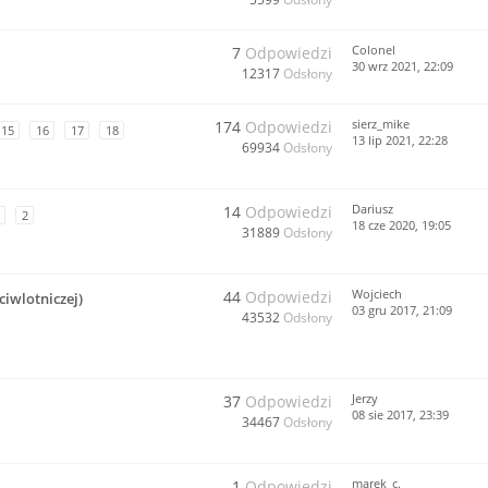
Colonel
7
Odpowiedzi
30 wrz 2021, 22:09
12317
Odsłony
sierz_mike
174
Odpowiedzi
15
16
17
18
13 lip 2021, 22:28
69934
Odsłony
Dariusz
14
Odpowiedzi
2
18 cze 2020, 19:05
31889
Odsłony
Wojciech
44
Odpowiedzi
ciwlotniczej)
03 gru 2017, 21:09
43532
Odsłony
Jerzy
37
Odpowiedzi
08 sie 2017, 23:39
34467
Odsłony
marek_c.
1
Odpowiedzi