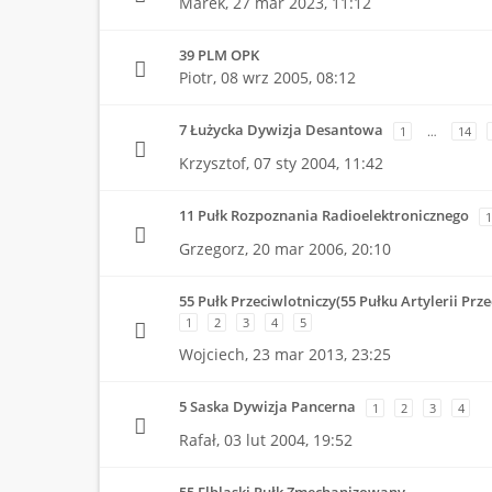
Marek,
27 mar 2023, 11:12
39 PLM OPK
Piotr,
08 wrz 2005, 08:12
7 Łużycka Dywizja Desantowa
1
…
14
Krzysztof,
07 sty 2004, 11:42
11 Pułk Rozpoznania Radioelektronicznego
1
Grzegorz,
20 mar 2006, 20:10
55 Pułk Przeciwlotniczy(55 Pułku Artylerii Prze
1
2
3
4
5
Wojciech,
23 mar 2013, 23:25
5 Saska Dywizja Pancerna
1
2
3
4
Rafał,
03 lut 2004, 19:52