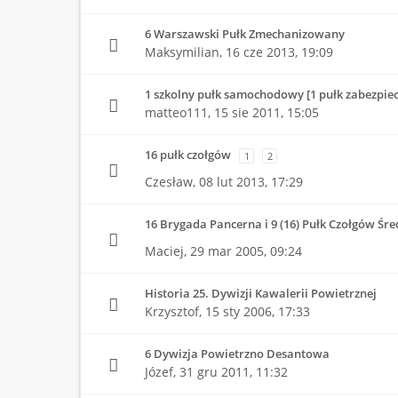
6 Warszawski Pułk Zmechanizowany
Maksymilian,
16 cze 2013, 19:09
1 szkolny pułk samochodowy [1 pułk zabezpiec
matteo111,
15 sie 2011, 15:05
16 pułk czołgów
1
2
Czesław,
08 lut 2013, 17:29
16 Brygada Pancerna i 9 (16) Pułk Czołgów Śre
Maciej,
29 mar 2005, 09:24
Historia 25. Dywizji Kawalerii Powietrznej
Krzysztof,
15 sty 2006, 17:33
6 Dywizja Powietrzno Desantowa
Józef,
31 gru 2011, 11:32