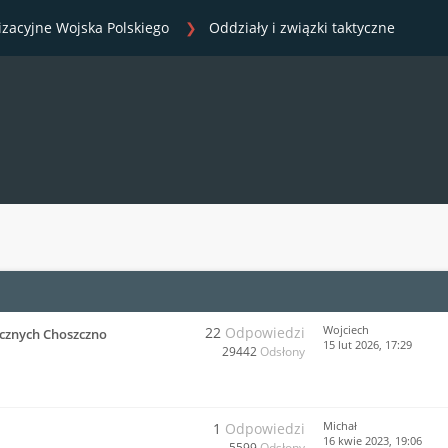
izacyjne Wojska Polskiego
Oddziały i związki taktyczne
Wojciech
22
Odpowiedzi
cznych Choszczno
15 lut 2026, 17:29
29442
Odsłony
Michał
1
Odpowiedzi
16 kwie 2023, 19:06
5599
Odsłony