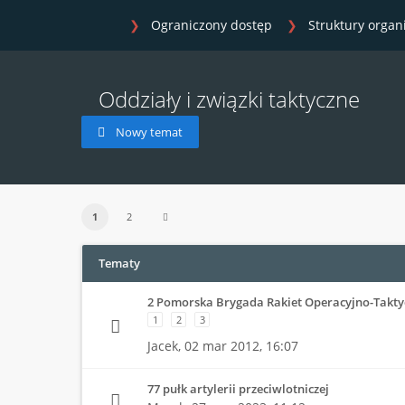
Ograniczony dostęp
Struktury organ
Oddziały i związki taktyczne
Nowy temat
1
2
Tematy
2 Pomorska Brygada Rakiet Operacyjno-Takty
1
2
3
Jacek,
02 mar 2012, 16:07
77 pułk artylerii przeciwlotniczej