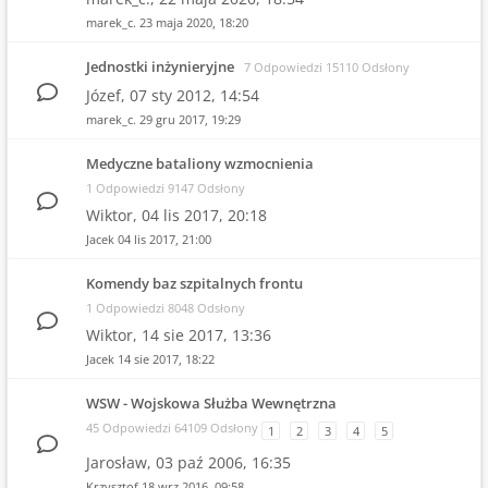
marek_c.
23 maja 2020, 18:20
Jednostki inżynieryjne
7 Odpowiedzi 15110 Odsłony
Józef,
07 sty 2012, 14:54
marek_c.
29 gru 2017, 19:29
Medyczne bataliony wzmocnienia
1 Odpowiedzi 9147 Odsłony
Wiktor,
04 lis 2017, 20:18
Jacek
04 lis 2017, 21:00
Komendy baz szpitalnych frontu
1 Odpowiedzi 8048 Odsłony
Wiktor,
14 sie 2017, 13:36
Jacek
14 sie 2017, 18:22
WSW - Wojskowa Służba Wewnętrzna
45 Odpowiedzi 64109 Odsłony
1
2
3
4
5
Jarosław,
03 paź 2006, 16:35
Krzysztof
18 wrz 2016, 09:58