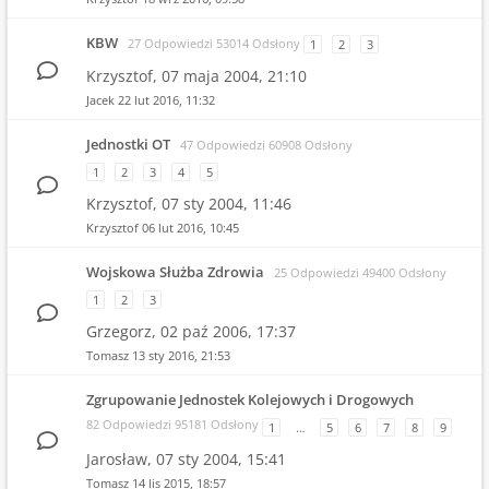
KBW
27 Odpowiedzi 53014 Odsłony
1
2
3
Krzysztof,
07 maja 2004, 21:10
Jacek
22 lut 2016, 11:32
Jednostki OT
47 Odpowiedzi 60908 Odsłony
1
2
3
4
5
Krzysztof,
07 sty 2004, 11:46
Krzysztof
06 lut 2016, 10:45
Wojskowa Służba Zdrowia
25 Odpowiedzi 49400 Odsłony
1
2
3
Grzegorz,
02 paź 2006, 17:37
Tomasz
13 sty 2016, 21:53
Zgrupowanie Jednostek Kolejowych i Drogowych
82 Odpowiedzi 95181 Odsłony
1
…
5
6
7
8
9
Jarosław,
07 sty 2004, 15:41
Tomasz
14 lis 2015, 18:57