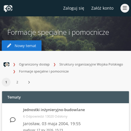
Zaloguj się
Załóż konto
Formacje specjalne i pomocnicze
Nowy temat
Ograniczony dostęp
Struktury organizacyjne Wojska Polskiego
Formacje specjalne i pomocnicze
1
2
Tematy
Jednostki inżynieryjno-budowlane
6 Odpowiedzi 13020 Odsłony
Jarosław,
03 maja 2004, 19:55
mafiszer
17 sty 2026, 15:23