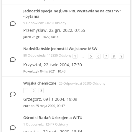
Jednostki specjalne (l)WP PRL wystawiane na czas "W"
- pytania
9 Odpowiedzi 6028 Odsłony
Przemysław,
22 gru 2022, 07:55
Jacek
28 gru 2022, 00:00
Nadwiślańskie Jednostki Wojskowe MSW
80 Odpowiedzi 112950 Odsłony
1
…
5
6
7
8
9
Krzysztof,
22 kwie 2004, 17:30
Kowalczyk
04 lis 2021, 10:43
Wojska chemiczne
25 Odpowiedzi 36505 Odsłony
1
2
3
Grzegorz,
09 lis 2004, 19:09
europa
25 maja 2020, 00:47
Ośrodki Badań Uzbrojenia WITU
1 Odpowiedzi 12447 Odsłony
marek_c.,
22 maja 2020, 18:54