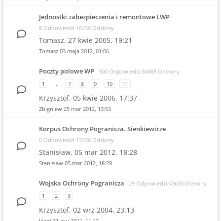
Jednostki zabezpieczenia i remontowe LWP
8 Odpowiedzi 16430 Odsłony
Tomasz,
27 kwie 2005, 19:21
Tomasz
03 maja 2012, 01:06
Poczty polowe WP
100 Odpowiedzi 50488 Odsłony
1
…
7
8
9
10
11
Krzysztof,
05 kwie 2006, 17:37
Zbigniew
25 mar 2012, 13:53
Korpus Ochrony Pogranicza. Sienkiewicze
0 Odpowiedzi 13336 Odsłony
Stanisław,
05 mar 2012, 18:28
Stanisław
05 mar 2012, 18:28
Wojska Ochrony Pogranicza
29 Odpowiedzi 43630 Odsłony
1
2
3
Krzysztof,
02 wrz 2004, 23:13
Józef
31 gru 2011, 11:42