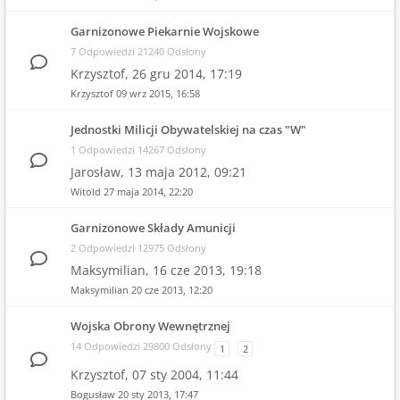
Garnizonowe Piekarnie Wojskowe
7 Odpowiedzi 21240 Odsłony
Krzysztof,
26 gru 2014, 17:19
Krzysztof
09 wrz 2015, 16:58
Jednostki Milicji Obywatelskiej na czas "W"
1 Odpowiedzi 14267 Odsłony
Jarosław,
13 maja 2012, 09:21
Witold
27 maja 2014, 22:20
Garnizonowe Składy Amunicji
2 Odpowiedzi 12975 Odsłony
Maksymilian,
16 cze 2013, 19:18
Maksymilian
20 cze 2013, 12:20
Wojska Obrony Wewnętrznej
14 Odpowiedzi 29800 Odsłony
1
2
Krzysztof,
07 sty 2004, 11:44
Bogusław
20 sty 2013, 17:47