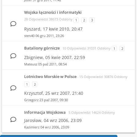
Wojska łączności i informatyki
28 Odpowiedzi 38673 Odsłony
1
2
3
Ryszard,
17 kwie 2010, 20:47
sten40
06 gru 2011, 23:26
Bataliony górnicze
10 Odpowiedzi 31031 Odsłony
1
2
Zbigniew,
05 kwie 2007, 22:59
Mateusz
05 paź 2011, 08:54
Lotnictwo Morskie w Polsce
15 Odpowiedzi 30876 Odsłony
1
2
Krzysztof,
25 wrz 2007, 21:40
Grzegorz
23 paź 2007, 09:30
Informacja Wojskowa
5 Odpowiedzi 14624 Odsłony
Jarosław,
04 wrz 2006, 23:09
Kazimierz
04 wrz 2006, 23:09