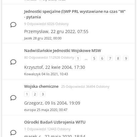
Jednostki specjalne (l)WP PRL wystawiane na czas "W"
- pytania
9 Odpowiedzi 6026 Odsłony
Przemysław,
22 gru 2022, 07:55
Jacek
28 gru 2022, 00:00
Nadwiślańskie Jednostki Wojskowe MSW
80 Odpowiedzi 112928 Odsłony
1
…
5
6
7
8
9
Krzysztof,
22 kwie 2004, 17:30
Kowalczyk
04 lis 2021, 10:43
Wojska chemiczne
25 Odpowiedzi 36494 Odsłony
1
2
3
Grzegorz,
09 lis 2004, 19:09
europa
25 maja 2020, 00:47
Ośrodki Badań Uzbrojenia WITU
1 Odpowiedzi 12443 Odsłony
marek_c.,
22 maja 2020, 18:54