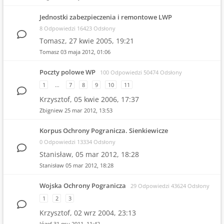
Jednostki zabezpieczenia i remontowe LWP
8 Odpowiedzi 16423 Odsłony
Tomasz,
27 kwie 2005, 19:21
Tomasz
03 maja 2012, 01:06
Poczty polowe WP
100 Odpowiedzi 50474 Odsłony
1
…
7
8
9
10
11
Krzysztof,
05 kwie 2006, 17:37
Zbigniew
25 mar 2012, 13:53
Korpus Ochrony Pogranicza. Sienkiewicze
0 Odpowiedzi 13334 Odsłony
Stanisław,
05 mar 2012, 18:28
Stanisław
05 mar 2012, 18:28
Wojska Ochrony Pogranicza
29 Odpowiedzi 43624 Odsłony
1
2
3
Krzysztof,
02 wrz 2004, 23:13
Józef
31 gru 2011, 11:42