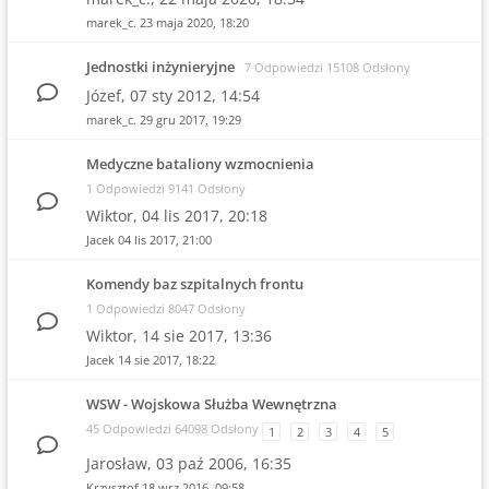
marek_c.
23 maja 2020, 18:20
Jednostki inżynieryjne
7 Odpowiedzi 15108 Odsłony
Józef,
07 sty 2012, 14:54
marek_c.
29 gru 2017, 19:29
Medyczne bataliony wzmocnienia
1 Odpowiedzi 9141 Odsłony
Wiktor,
04 lis 2017, 20:18
Jacek
04 lis 2017, 21:00
Komendy baz szpitalnych frontu
1 Odpowiedzi 8047 Odsłony
Wiktor,
14 sie 2017, 13:36
Jacek
14 sie 2017, 18:22
WSW - Wojskowa Służba Wewnętrzna
45 Odpowiedzi 64098 Odsłony
1
2
3
4
5
Jarosław,
03 paź 2006, 16:35
Krzysztof
18 wrz 2016, 09:58