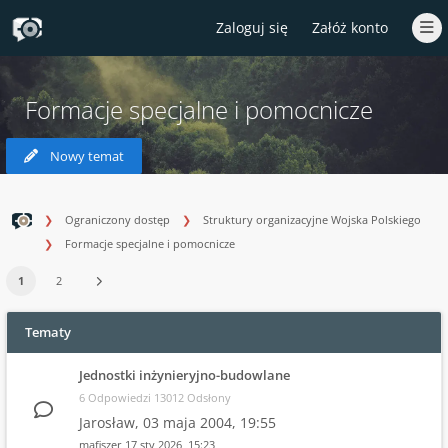
Zaloguj się
Załóż konto
Formacje specjalne i pomocnicze
Nowy temat
Ograniczony dostęp
Struktury organizacyjne Wojska Polskiego
Formacje specjalne i pomocnicze
1
2
Tematy
Jednostki inżynieryjno-budowlane
6 Odpowiedzi 13012 Odsłony
Jarosław,
03 maja 2004, 19:55
mafiszer
17 sty 2026, 15:23