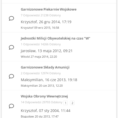
Garnizonowe Piekarnie Wojskowe
7 Odpowiedzi 21238 Odsłony
Krzysztof,
26 gru 2014, 17:19
Krzysztof
09 wrz 2015, 16:58
Jednostki Milicji Obywatelskiej na czas "W"
1 Odpowiedzi 14266 Odsłony
Jarosław,
13 maja 2012, 09:21
Witold
27 maja 2014, 22:20
Garnizonowe Składy Amunicji
2 Odpowiedzi 12974 Odsłony
Maksymilian,
16 cze 2013, 19:18
Maksymilian
20 cze 2013, 12:20
Wojska Obrony Wewnętrznej
14 Odpowiedzi 29793 Odsłony
1
2
Krzysztof,
07 sty 2004, 11:44
Bogusław
20 sty 2013, 17:47