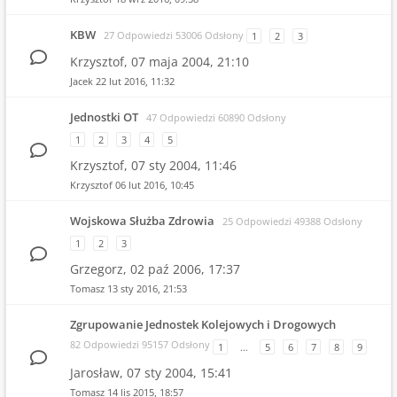
KBW
27 Odpowiedzi 53006 Odsłony
1
2
3
Krzysztof,
07 maja 2004, 21:10
Jacek
22 lut 2016, 11:32
Jednostki OT
47 Odpowiedzi 60890 Odsłony
1
2
3
4
5
Krzysztof,
07 sty 2004, 11:46
Krzysztof
06 lut 2016, 10:45
Wojskowa Służba Zdrowia
25 Odpowiedzi 49388 Odsłony
1
2
3
Grzegorz,
02 paź 2006, 17:37
Tomasz
13 sty 2016, 21:53
Zgrupowanie Jednostek Kolejowych i Drogowych
82 Odpowiedzi 95157 Odsłony
1
…
5
6
7
8
9
Jarosław,
07 sty 2004, 15:41
Tomasz
14 lis 2015, 18:57