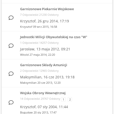
Garnizonowe Piekarnie Wojskowe
7 Odpowiedzi 21230 Odsłony
Krzysztof,
26 gru 2014, 17:19
Krzysztof
09 wrz 2015, 16:58
Jednostki Milicji Obywatelskiej na czas "W"
1 Odpowiedzi 14257 Odsłony
Jarosław,
13 maja 2012, 09:21
Witold
27 maja 2014, 22:20
Garnizonowe Składy Amunicji
2 Odpowiedzi 12965 Odsłony
Maksymilian,
16 cze 2013, 19:18
Maksymilian
20 cze 2013, 12:20
Wojska Obrony Wewnętrznej
14 Odpowiedzi 29767 Odsłony
1
2
Krzysztof,
07 sty 2004, 11:44
Bogusław
20 sty 2013, 17:47