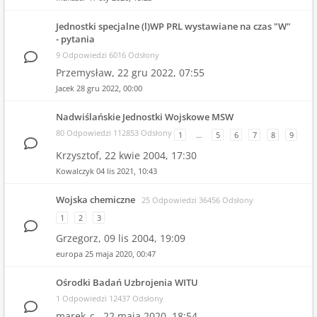
Jednostki specjalne (l)WP PRL wystawiane na czas "W"
- pytania
9 Odpowiedzi 6016 Odsłony
Przemysław,
22 gru 2022, 07:55
Jacek
28 gru 2022, 00:00
Nadwiślańskie Jednostki Wojskowe MSW
80 Odpowiedzi 112853 Odsłony
1
…
5
6
7
8
9
Krzysztof,
22 kwie 2004, 17:30
Kowalczyk
04 lis 2021, 10:43
Wojska chemiczne
25 Odpowiedzi 36456 Odsłony
1
2
3
Grzegorz,
09 lis 2004, 19:09
europa
25 maja 2020, 00:47
Ośrodki Badań Uzbrojenia WITU
1 Odpowiedzi 12437 Odsłony
marek_c.,
22 maja 2020, 18:54