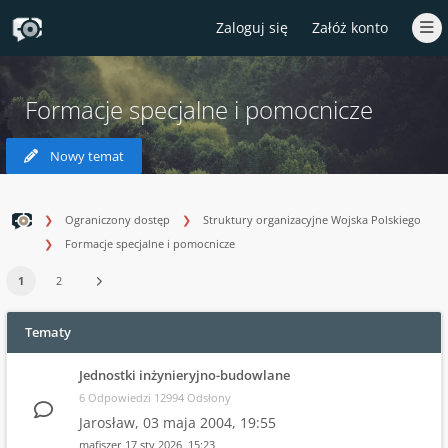
Zaloguj się
Załóż konto
Formacje specjalne i pomocnicze
Nowy temat
Ograniczony dostęp
Struktury organizacyjne Wojska Polskiego
Formacje specjalne i pomocnicze
1
2
Tematy
Jednostki inżynieryjno-budowlane
6 Odpowiedzi 12994 Odsłony
Jarosław,
03 maja 2004, 19:55
mafiszer
17 sty 2026, 15:23