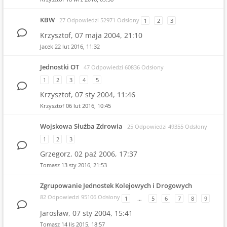
KBW
27 Odpowiedzi 52971 Odsłony
1
2
3
Krzysztof,
07 maja 2004, 21:10
Jacek
22 lut 2016, 11:32
Jednostki OT
47 Odpowiedzi 60836 Odsłony
1
2
3
4
5
Krzysztof,
07 sty 2004, 11:46
Krzysztof
06 lut 2016, 10:45
Wojskowa Służba Zdrowia
25 Odpowiedzi 49355 Odsłony
1
2
3
Grzegorz,
02 paź 2006, 17:37
Tomasz
13 sty 2016, 21:53
Zgrupowanie Jednostek Kolejowych i Drogowych
82 Odpowiedzi 95106 Odsłony
1
…
5
6
7
8
9
Jarosław,
07 sty 2004, 15:41
Tomasz
14 lis 2015, 18:57