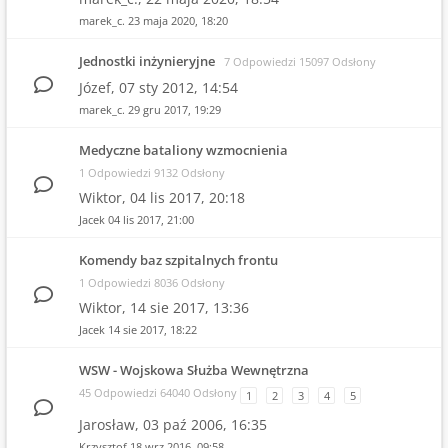
marek_c.
23 maja 2020, 18:20
Jednostki inżynieryjne
7 Odpowiedzi 15097 Odsłony
Józef,
07 sty 2012, 14:54
marek_c.
29 gru 2017, 19:29
Medyczne bataliony wzmocnienia
1 Odpowiedzi 9132 Odsłony
Wiktor,
04 lis 2017, 20:18
Jacek
04 lis 2017, 21:00
Komendy baz szpitalnych frontu
1 Odpowiedzi 8036 Odsłony
Wiktor,
14 sie 2017, 13:36
Jacek
14 sie 2017, 18:22
WSW - Wojskowa Służba Wewnętrzna
45 Odpowiedzi 64040 Odsłony
1
2
3
4
5
Jarosław,
03 paź 2006, 16:35
Krzysztof
18 wrz 2016, 09:58