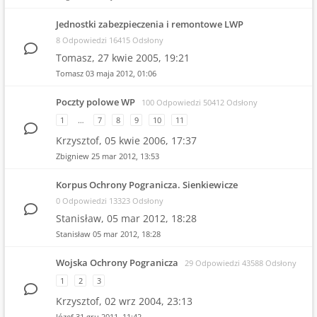
Jednostki zabezpieczenia i remontowe LWP
8 Odpowiedzi 16415 Odsłony
Tomasz,
27 kwie 2005, 19:21
Tomasz
03 maja 2012, 01:06
Poczty polowe WP
100 Odpowiedzi 50412 Odsłony
1
…
7
8
9
10
11
Krzysztof,
05 kwie 2006, 17:37
Zbigniew
25 mar 2012, 13:53
Korpus Ochrony Pogranicza. Sienkiewicze
0 Odpowiedzi 13323 Odsłony
Stanisław,
05 mar 2012, 18:28
Stanisław
05 mar 2012, 18:28
Wojska Ochrony Pogranicza
29 Odpowiedzi 43588 Odsłony
1
2
3
Krzysztof,
02 wrz 2004, 23:13
Józef
31 gru 2011, 11:42