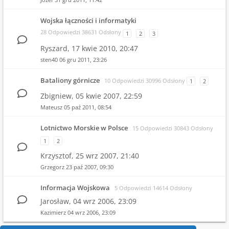
Wojska łączności i informatyki
28 Odpowiedzi 38631 Odsłony
1
2
3
Ryszard,
17 kwie 2010, 20:47
sten40
06 gru 2011, 23:26
Bataliony górnicze
10 Odpowiedzi 30996 Odsłony
1
2
Zbigniew,
05 kwie 2007, 22:59
Mateusz
05 paź 2011, 08:54
Lotnictwo Morskie w Polsce
15 Odpowiedzi 30843 Odsłony
1
2
Krzysztof,
25 wrz 2007, 21:40
Grzegorz
23 paź 2007, 09:30
Informacja Wojskowa
5 Odpowiedzi 14614 Odsłony
Jarosław,
04 wrz 2006, 23:09
Kazimierz
04 wrz 2006, 23:09