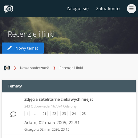
Zaloguj się
Załóż konto
Recenzje i linki
Nowy temat
Nasza społeczność
Recenzje i linki
Tematy
Zdjęcia satelitarne ciekawych miejsc
243 Odpowiedzi 167374 Odsłony
1
…
21
22
23
24
25
Adam,
02 maja 2005, 22:31
Grzegorz
02 mar 2026, 23:15