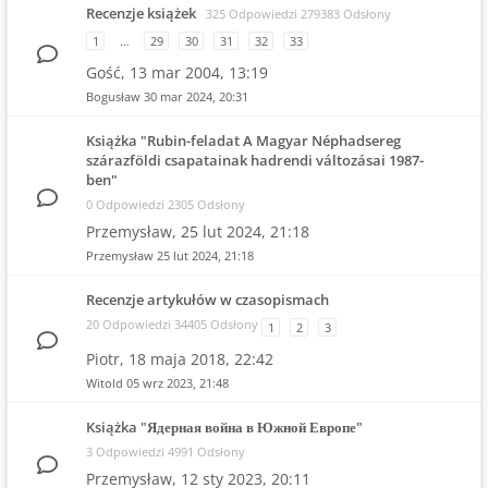
Recenzje książek
325 Odpowiedzi 279383 Odsłony
1
…
29
30
31
32
33
Gość,
13 mar 2004, 13:19
Bogusław
30 mar 2024, 20:31
Książka "Rubin-feladat A Magyar Néphadsereg
szárazföldi csapatainak hadrendi változásai 1987-
ben"
0 Odpowiedzi 2305 Odsłony
Przemysław,
25 lut 2024, 21:18
Przemysław
25 lut 2024, 21:18
Recenzje artykułów w czasopismach
20 Odpowiedzi 34405 Odsłony
1
2
3
Piotr,
18 maja 2018, 22:42
Witold
05 wrz 2023, 21:48
Książka "Ядерная война в Южной Европе"
3 Odpowiedzi 4991 Odsłony
Przemysław,
12 sty 2023, 20:11