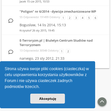
Jacek
15 cze 2015, 10:53
"Poligon" nr 6/2014 - dywizje zmechanizowane WP
55 Odpowiedzi 191499 Odsłony
1
2
3
4
5
6
Bogusław,
14 lis 2014, 15:13
Krzysztof
26 sty 2015, 19:45
E-Terroryzm.pl | Biuletyn Centrum Studiów nad
Terroryzmem
13 Odpowiedzi 30548 Odsłony
1
2
narvego,
23 sty 2012, 21:33
narvego
31 mar 2013, 11:39
Strona używa swoje pliki cookies (ciasteczka) w
celu usprawnienia korzystania użytkowników z
Wróć do wykazu forów
Forum i nie używa ciasteczek żadnych
podmiotów trzecich.
Kontakt
Akceptuję
v118
Powered by
phpBB
® Forum Software © phpBB Limited