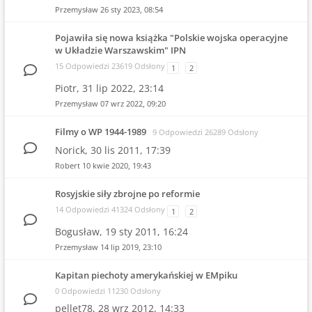
Przemysław
26 sty 2023, 08:54
Pojawiła się nowa książka "Polskie wojska operacyjne
w Układzie Warszawskim" IPN
15 Odpowiedzi 23619 Odsłony
1
2
Piotr,
31 lip 2022, 23:14
Przemysław
07 wrz 2022, 09:20
Filmy o WP 1944-1989
9 Odpowiedzi 26289 Odsłony
Norick,
30 lis 2011, 17:39
Robert
10 kwie 2020, 19:43
Rosyjskie siły zbrojne po reformie
14 Odpowiedzi 41324 Odsłony
1
2
Bogusław,
19 sty 2011, 16:24
Przemysław
14 lip 2019, 23:10
Kapitan piechoty amerykańskiej w EMpiku
0 Odpowiedzi 11230 Odsłony
pellet78,
28 wrz 2012, 14:33