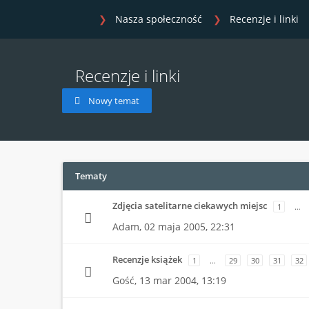
Nasza społeczność
Recenzje i linki
Recenzje i linki
Nowy temat
Tematy
Zdjęcia satelitarne ciekawych miejsc
1
…
Adam,
02 maja 2005, 22:31
Recenzje książek
1
…
29
30
31
32
Gość,
13 mar 2004, 13:19