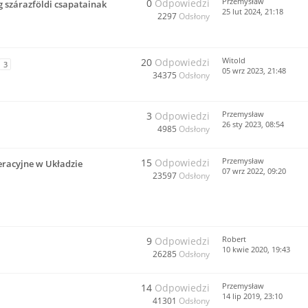
Przemysław
0
Odpowiedzi
 szárazföldi csapatainak
25 lut 2024, 21:18
2297
Odsłony
Witold
20
Odpowiedzi
3
05 wrz 2023, 21:48
34375
Odsłony
Przemysław
3
Odpowiedzi
26 sty 2023, 08:54
4985
Odsłony
Przemysław
15
Odpowiedzi
eracyjne w Układzie
07 wrz 2022, 09:20
23597
Odsłony
Robert
9
Odpowiedzi
10 kwie 2020, 19:43
26285
Odsłony
Przemysław
14
Odpowiedzi
14 lip 2019, 23:10
41301
Odsłony