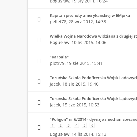
Bogusław,
19 sty 2011, 16:24
Kapitan piechoty amerykańskiej w EMpiku
pellet78,
28 wrz 2012, 14:33
Wielka Wojna Narodowa widziana z drugiej s
Bogusław,
10 lis 2015, 14:06
"Karbala"
piotr79,
19 sie 2015, 15:41
Toruńska Szkoła Podoficerska Wojsk Lądowych 
Jacek,
18 sie 2015, 19:40
Toruńska Szkoła Podoficerska Wojsk Lądowyc
Jacek,
15 cze 2015, 10:53
"Poligon" nr 6/2014 - dywizje zmechanizowan
1
2
3
4
5
6
Bogusław,
14 lis 2014, 15:13