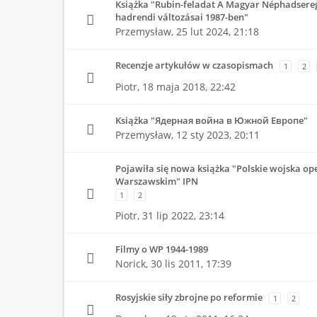
Książka "Rubin-feladat A Magyar Néphadsereg
hadrendi változásai 1987-ben"
Przemysław,
25 lut 2024, 21:18
Recenzje artykułów w czasopismach
1
2
Piotr,
18 maja 2018, 22:42
Książka "Ядерная война в Южной Европе"
Przemysław,
12 sty 2023, 20:11
Pojawiła się nowa książka "Polskie wojska op
Warszawskim" IPN
1
2
Piotr,
31 lip 2022, 23:14
Filmy o WP 1944-1989
Norick,
30 lis 2011, 17:39
Rosyjskie siły zbrojne po reformie
1
2