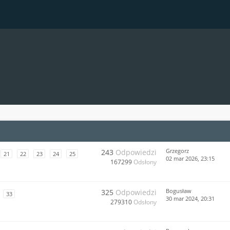
Grzegorz
243
Odpowiedzi
21
22
23
24
25
02 mar 2026, 23:15
167299
Odsłony
Bogusław
325
Odpowiedzi
33
30 mar 2024, 20:31
279310
Odsłony