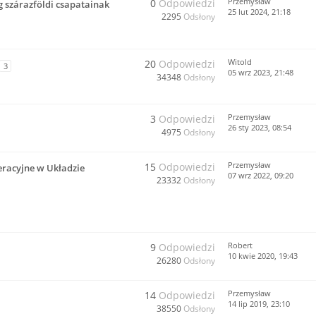
Przemysław
0
Odpowiedzi
 szárazföldi csapatainak
25 lut 2024, 21:18
2295
Odsłony
Witold
20
Odpowiedzi
3
05 wrz 2023, 21:48
34348
Odsłony
Przemysław
3
Odpowiedzi
26 sty 2023, 08:54
4975
Odsłony
Przemysław
15
Odpowiedzi
eracyjne w Układzie
07 wrz 2022, 09:20
23332
Odsłony
Robert
9
Odpowiedzi
10 kwie 2020, 19:43
26280
Odsłony
Przemysław
14
Odpowiedzi
14 lip 2019, 23:10
38550
Odsłony