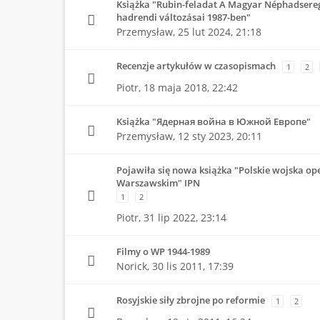
Książka "Rubin-feladat A Magyar Néphadsereg
hadrendi változásai 1987-ben"
Przemysław,
25 lut 2024, 21:18
Recenzje artykułów w czasopismach
1
2
Piotr,
18 maja 2018, 22:42
Książka "Ядерная война в Южной Европе"
Przemysław,
12 sty 2023, 20:11
Pojawiła się nowa książka "Polskie wojska op
Warszawskim" IPN
1
2
Piotr,
31 lip 2022, 23:14
Filmy o WP 1944-1989
Norick,
30 lis 2011, 17:39
Rosyjskie siły zbrojne po reformie
1
2