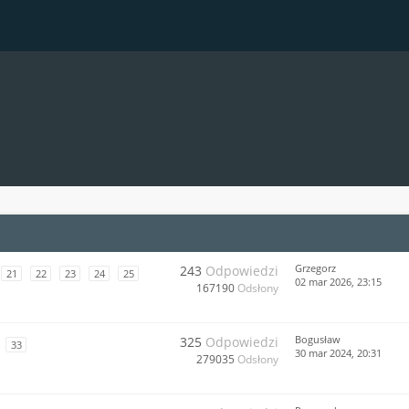
Grzegorz
243
Odpowiedzi
21
22
23
24
25
02 mar 2026, 23:15
167190
Odsłony
Bogusław
325
Odpowiedzi
33
30 mar 2024, 20:31
279035
Odsłony