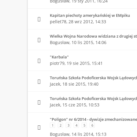
Bogusław,
19 sty 2011, 16:24
Kapitan piechoty amerykańskiej w EMpiku
pellet78,
28 wrz 2012, 14:33
Wielka Wojna Narodowa widziana z drugiej s
Bogusław,
10 lis 2015, 14:06
"Karbala"
piotr79,
19 sie 2015, 15:41
Toruńska Szkoła Podoficerska Wojsk Lądowych 
Jacek,
18 sie 2015, 19:40
Toruńska Szkoła Podoficerska Wojsk Lądowyc
Jacek,
15 cze 2015, 10:53
"Poligon" nr 6/2014 - dywizje zmechanizowan
1
2
3
4
5
6
Bogusław,
14 lis 2014, 15:13