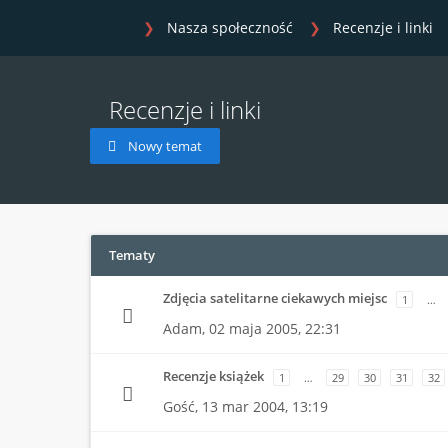
Nasza społeczność
Recenzje i linki
Recenzje i linki
Nowy temat
Tematy
Zdjęcia satelitarne ciekawych miejsc
1
…
Adam,
02 maja 2005, 22:31
Recenzje książek
1
…
29
30
31
32
Gość,
13 mar 2004, 13:19