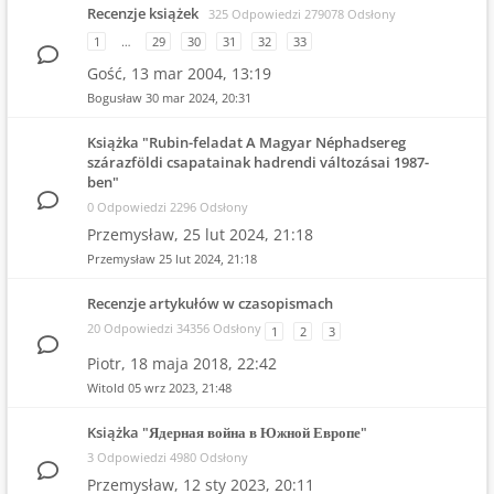
Recenzje książek
325 Odpowiedzi 279078 Odsłony
1
…
29
30
31
32
33
Gość,
13 mar 2004, 13:19
Bogusław
30 mar 2024, 20:31
Książka "Rubin-feladat A Magyar Néphadsereg
szárazföldi csapatainak hadrendi változásai 1987-
ben"
0 Odpowiedzi 2296 Odsłony
Przemysław,
25 lut 2024, 21:18
Przemysław
25 lut 2024, 21:18
Recenzje artykułów w czasopismach
20 Odpowiedzi 34356 Odsłony
1
2
3
Piotr,
18 maja 2018, 22:42
Witold
05 wrz 2023, 21:48
Książka "Ядерная война в Южной Европе"
3 Odpowiedzi 4980 Odsłony
Przemysław,
12 sty 2023, 20:11