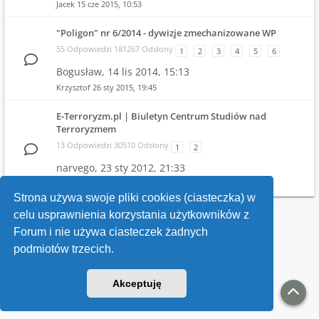
Jacek
15 cze 2015, 10:53
"Poligon" nr 6/2014 - dywizje zmechanizowane WP
55 Odpowiedzi 181267 Odsłony
1
2
3
4
5
6
Bogusław,
14 lis 2014, 15:13
Krzysztof
26 sty 2015, 19:45
E-Terroryzm.pl | Biuletyn Centrum Studiów nad
Terroryzmem
13 Odpowiedzi 30510 Odsłony
1
2
narvego,
23 sty 2012, 21:33
narvego
31 mar 2013, 11:39
Strona używa swoje pliki cookies (ciasteczka) w
celu usprawnienia korzystania użytkowników z
Wróć do wykazu forów
Forum i nie używa ciasteczek żadnych
podmiotów trzecich.
Kontakt
Akceptuję
v118
Powered by
phpBB
® Forum Software © phpBB Limited