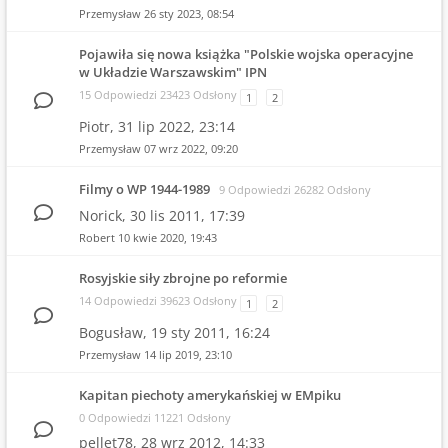
Przemysław
26 sty 2023, 08:54
Pojawiła się nowa książka "Polskie wojska operacyjne
w Układzie Warszawskim" IPN
15 Odpowiedzi 23423 Odsłony
1
2
Piotr,
31 lip 2022, 23:14
Przemysław
07 wrz 2022, 09:20
Filmy o WP 1944-1989
9 Odpowiedzi 26282 Odsłony
Norick,
30 lis 2011, 17:39
Robert
10 kwie 2020, 19:43
Rosyjskie siły zbrojne po reformie
14 Odpowiedzi 39623 Odsłony
1
2
Bogusław,
19 sty 2011, 16:24
Przemysław
14 lip 2019, 23:10
Kapitan piechoty amerykańskiej w EMpiku
0 Odpowiedzi 11221 Odsłony
pellet78,
28 wrz 2012, 14:33