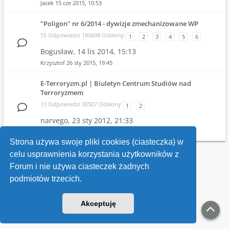
Jacek
15 cze 2015, 10:53
"Poligon" nr 6/2014 - dywizje zmechanizowane WP
55 Odpowiedzi 180608 Odsłony
1
2
3
4
5
6
Bogusław,
14 lis 2014, 15:13
Krzysztof
26 sty 2015, 19:45
E-Terroryzm.pl | Biuletyn Centrum Studiów nad
Terroryzmem
13 Odpowiedzi 30507 Odsłony
1
2
narvego,
23 sty 2012, 21:33
narvego
31 mar 2013, 11:39
Strona używa swoje pliki cookies (ciasteczka) w
celu usprawnienia korzystania użytkowników z
Wróć do wykazu forów
Forum i nie używa ciasteczek żadnych
podmiotów trzecich.
Kontakt
Akceptuję
v118
Powered by
phpBB
® Forum Software © phpBB Limited