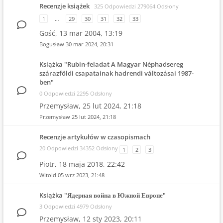
Recenzje książek
325 Odpowiedzi 279064 Odsłony
1
…
29
30
31
32
33
Gość,
13 mar 2004, 13:19
Bogusław
30 mar 2024, 20:31
Książka "Rubin-feladat A Magyar Néphadsereg
szárazföldi csapatainak hadrendi változásai 1987-
ben"
0 Odpowiedzi 2295 Odsłony
Przemysław,
25 lut 2024, 21:18
Przemysław
25 lut 2024, 21:18
Recenzje artykułów w czasopismach
20 Odpowiedzi 34352 Odsłony
1
2
3
Piotr,
18 maja 2018, 22:42
Witold
05 wrz 2023, 21:48
Książka "Ядерная война в Южной Европе"
3 Odpowiedzi 4979 Odsłony
Przemysław,
12 sty 2023, 20:11