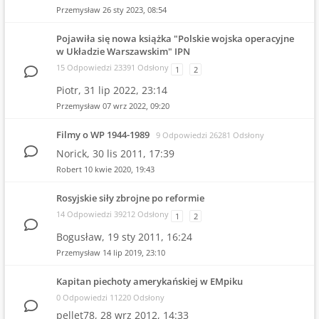
Przemysław
26 sty 2023, 08:54
Pojawiła się nowa książka "Polskie wojska operacyjne
w Układzie Warszawskim" IPN
15 Odpowiedzi 23391 Odsłony
1
2
Piotr,
31 lip 2022, 23:14
Przemysław
07 wrz 2022, 09:20
Filmy o WP 1944-1989
9 Odpowiedzi 26281 Odsłony
Norick,
30 lis 2011, 17:39
Robert
10 kwie 2020, 19:43
Rosyjskie siły zbrojne po reformie
14 Odpowiedzi 39212 Odsłony
1
2
Bogusław,
19 sty 2011, 16:24
Przemysław
14 lip 2019, 23:10
Kapitan piechoty amerykańskiej w EMpiku
0 Odpowiedzi 11220 Odsłony
pellet78,
28 wrz 2012, 14:33