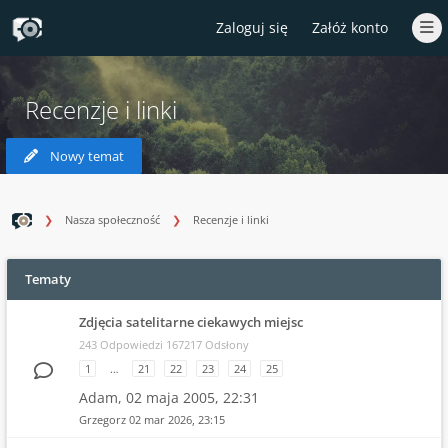
Zaloguj się
Załóż konto
Recenzje i linki
Nowy temat
Nasza społeczność
Recenzje i linki
Tematy
Zdjęcia satelitarne ciekawych miejsc
243 Odpowiedzi 167217 Odsłony
1
…
21
22
23
24
25
Adam,
02 maja 2005, 22:31
Grzegorz
02 mar 2026, 23:15