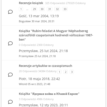
Recenzje książek
325 Odpowiedzi 279329 Odsłony
1
…
29
30
31
32
33
Gość,
13 mar 2004, 13:19
Bogusław
30 mar 2024, 20:31
Książka "Rubin-feladat A Magyar Néphadsereg
szárazföldi csapatainak hadrendi változásai 1987-
ben"
0 Odpowiedzi 2300 Odsłony
Przemysław,
25 lut 2024, 21:18
Przemysław
25 lut 2024, 21:18
Recenzje artykułów w czasopismach
20 Odpowiedzi 34384 Odsłony
1
2
3
Piotr,
18 maja 2018, 22:42
Witold
05 wrz 2023, 21:48
Książka "Ядерная война в Южной Европе"
3 Odpowiedzi 4986 Odsłony
Przemysław,
12 sty 2023, 20:11