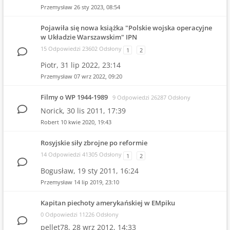
Przemysław
26 sty 2023, 08:54
Pojawiła się nowa książka "Polskie wojska operacyjne
w Układzie Warszawskim" IPN
15 Odpowiedzi 23602 Odsłony
1
2
Piotr,
31 lip 2022, 23:14
Przemysław
07 wrz 2022, 09:20
Filmy o WP 1944-1989
9 Odpowiedzi 26287 Odsłony
Norick,
30 lis 2011, 17:39
Robert
10 kwie 2020, 19:43
Rosyjskie siły zbrojne po reformie
14 Odpowiedzi 41305 Odsłony
1
2
Bogusław,
19 sty 2011, 16:24
Przemysław
14 lip 2019, 23:10
Kapitan piechoty amerykańskiej w EMpiku
0 Odpowiedzi 11226 Odsłony
pellet78,
28 wrz 2012, 14:33