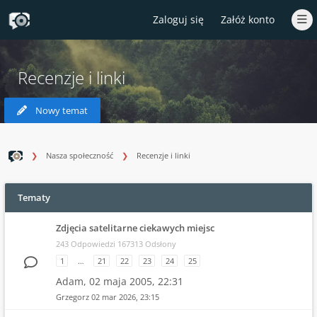
Zaloguj się
Załóż konto
Recenzje i linki
Nowy temat
Nasza społeczność
Recenzje i linki
Tematy
Zdjęcia satelitarne ciekawych miejsc
243 Odpowiedzi 167313 Odsłony
1
…
21
22
23
24
25
Adam,
02 maja 2005, 22:31
Grzegorz
02 mar 2026, 23:15