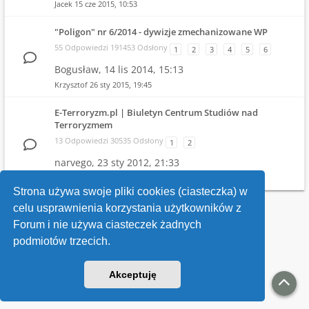
Jacek
15 cze 2015, 10:53
"Poligon" nr 6/2014 - dywizje zmechanizowane WP
55 Odpowiedzi 191453 Odsłony
1
2
3
4
5
6
Bogusław,
14 lis 2014, 15:13
Krzysztof
26 sty 2015, 19:45
E-Terroryzm.pl | Biuletyn Centrum Studiów nad
Terroryzmem
13 Odpowiedzi 30535 Odsłony
1
2
narvego,
23 sty 2012, 21:33
narvego
31 mar 2013, 11:39
Strona używa swoje pliki cookies (ciasteczka) w
celu usprawnienia korzystania użytkowników z
Wróć do wykazu forów
Forum i nie używa ciasteczek żadnych
podmiotów trzecich.
Kontakt
Akceptuję
v118
Powered by
phpBB
® Forum Software © phpBB Limited