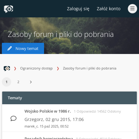
Zaloguj się
Załóż konto
Zasoby forum i pliki do pobrania
Nowy temat
Ograniczony dostęp
Zasoby forum i pliki do pobrania
1
2
Tematy
Wojsko Polskie w 1986 r.
1 Odpowiedzi 14562 Odsłony
Grzegorz,
02 gru 2015, 17:06
marek_c.
15 paź 2025, 00:52
Poradnik bezpieczeństwa
0 Odpowiedzi 4514 Odsłony