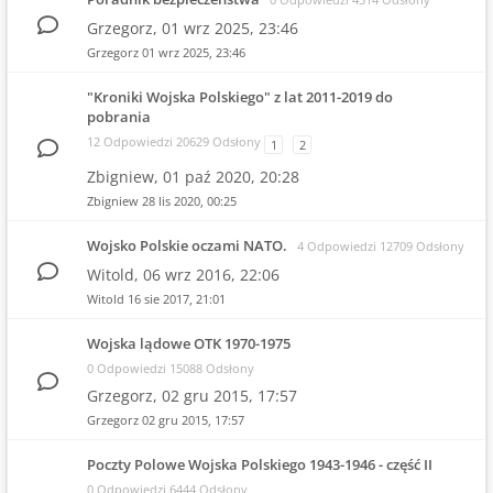
Grzegorz,
01 wrz 2025, 23:46
Grzegorz
01 wrz 2025, 23:46
"Kroniki Wojska Polskiego" z lat 2011-2019 do
pobrania
12 Odpowiedzi 20629 Odsłony
1
2
Zbigniew,
01 paź 2020, 20:28
Zbigniew
28 lis 2020, 00:25
Wojsko Polskie oczami NATO.
4 Odpowiedzi 12709 Odsłony
Witold,
06 wrz 2016, 22:06
Witold
16 sie 2017, 21:01
Wojska lądowe OTK 1970-1975
0 Odpowiedzi 15088 Odsłony
Grzegorz,
02 gru 2015, 17:57
Grzegorz
02 gru 2015, 17:57
Poczty Polowe Wojska Polskiego 1943-1946 - część II
0 Odpowiedzi 6444 Odsłony