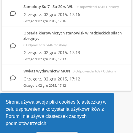
Samoloty Su-7 i Su-20 w WL
0 Odpowiedzi 6616 Odsłony
Grzegorz,
02 gru 2015, 17:16
Grzegorz
02 gru 2015, 17:16
Obsada kierowniczych stanowisk w radzieckich siłach
zbrojnyc
0 Odpowiedzi 6446 Odsłony
Grzegorz,
02 gru 2015, 17:13
Grzegorz
02 gru 2015, 17:13
Wykaz wydawnictw MON
0 Odpowiedzi 6397 Odsłony
Grzegorz,
02 gru 2015, 17:12
Grzegorz
02 gru 2015, 17:12
1
2
Strona używa swoje pliki cookies (ciasteczka) w
celu usprawnienia korzystania użytkowników z
Wróć do wykazu forów
Forum i nie używa ciasteczek żadnych
podmiotów trzecich.
Kontakt