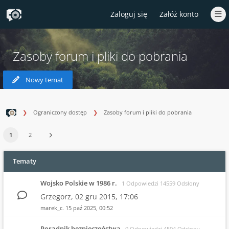
Zaloguj się
Załóż konto
Zasoby forum i pliki do pobrania
Nowy temat
Ograniczony dostęp
Zasoby forum i pliki do pobrania
1
2
Tematy
Wojsko Polskie w 1986 r.
1 Odpowiedzi 14559 Odsłony
Grzegorz,
02 gru 2015, 17:06
marek_c.
15 paź 2025, 00:52
Poradnik bezpieczeństwa
0 Odpowiedzi 4504 Odsłony