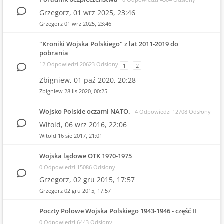
Grzegorz,
01 wrz 2025, 23:46
Grzegorz
01 wrz 2025, 23:46
"Kroniki Wojska Polskiego" z lat 2011-2019 do
pobrania
12 Odpowiedzi 20623 Odsłony
1
2
Zbigniew,
01 paź 2020, 20:28
Zbigniew
28 lis 2020, 00:25
Wojsko Polskie oczami NATO.
4 Odpowiedzi 12708 Odsłony
Witold,
06 wrz 2016, 22:06
Witold
16 sie 2017, 21:01
Wojska lądowe OTK 1970-1975
0 Odpowiedzi 15086 Odsłony
Grzegorz,
02 gru 2015, 17:57
Grzegorz
02 gru 2015, 17:57
Poczty Polowe Wojska Polskiego 1943-1946 - część II
0 Odpowiedzi 6443 Odsłony