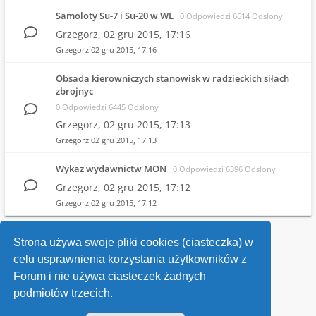
Samoloty Su-7 i Su-20 w WL
0 Odpowiedzi 6614 Odsłony
Grzegorz,
02 gru 2015, 17:16
Grzegorz
02 gru 2015, 17:16
Obsada kierowniczych stanowisk w radzieckich siłach
zbrojnyc
0 Odpowiedzi 6445 Odsłony
Grzegorz,
02 gru 2015, 17:13
Grzegorz
02 gru 2015, 17:13
Wykaz wydawnictw MON
0 Odpowiedzi 6396 Odsłony
Grzegorz,
02 gru 2015, 17:12
Grzegorz
02 gru 2015, 17:12
1
2
Strona używa swoje pliki cookies (ciasteczka) w
celu usprawnienia korzystania użytkowników z
Wróć do wykazu forów
Forum i nie używa ciasteczek żadnych
podmiotów trzecich.
Kontakt