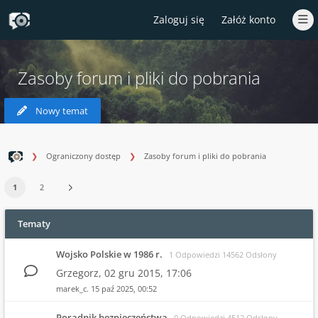
Zaloguj się
Załóż konto
Zasoby forum i pliki do pobrania
Nowy temat
Ograniczony dostęp
Zasoby forum i pliki do pobrania
1
2
Tematy
Wojsko Polskie w 1986 r.
1 Odpowiedzi 14562 Odsłony
Grzegorz,
02 gru 2015, 17:06
marek_c.
15 paź 2025, 00:52
Poradnik bezpieczeństwa
0 Odpowiedzi 4512 Odsłony