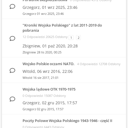
Grzegorz,
01 wrz 2025, 23:46
Grzegorz
01 wrz 2025, 23:46
"Kroniki Wojska Polskiego" z lat 2011-2019 do
pobrania
12 Odpowiedzi 20625 Odsłony
1
2
Zbigniew,
01 paź 2020, 20:28
Zbigniew
28 lis 2020, 00:25
Wojsko Polskie oczami NATO.
4 Odpowiedzi 12708 Odsłony
Witold,
06 wrz 2016, 22:06
Witold
16 sie 2017, 21:01
Wojska lądowe OTK 1970-1975
0 Odpowiedzi 15087 Odsłony
Grzegorz,
02 gru 2015, 17:57
Grzegorz
02 gru 2015, 17:57
Poczty Polowe Wojska Polskiego 1943-1946 - część II
0 Odpowiedzi 6443 Odsłony