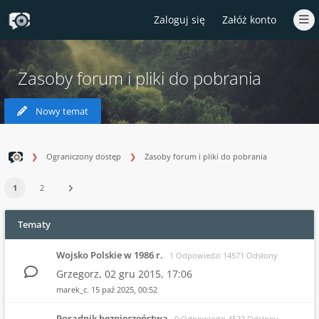
Zaloguj się
Załóż konto
Zasoby forum i pliki do pobrania
Nowy temat
Ograniczony dostęp
Zasoby forum i pliki do pobrania
1
2
Tematy
Wojsko Polskie w 1986 r.
1 Odpowiedzi 14571 Odsłony
Grzegorz,
02 gru 2015, 17:06
marek_c.
15 paź 2025, 00:52
Poradnik bezpieczeństwa
0 Odpowiedzi 4522 Odsłony