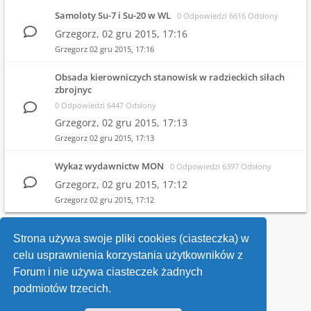
Samoloty Su-7 i Su-20 w WL
0 Odpowiedzi 6616 Odsłony
Grzegorz,
02 gru 2015, 17:16
Grzegorz
02 gru 2015, 17:16
Obsada kierowniczych stanowisk w radzieckich siłach
zbrojnyc
0 Odpowiedzi 6447 Odsłony
Grzegorz,
02 gru 2015, 17:13
Grzegorz
02 gru 2015, 17:13
Wykaz wydawnictw MON
0 Odpowiedzi 6397 Odsłony
Grzegorz,
02 gru 2015, 17:12
Grzegorz
02 gru 2015, 17:12
1
2
Strona używa swoje pliki cookies (ciasteczka) w
celu usprawnienia korzystania użytkowników z
Wróć do wykazu forów
Forum i nie używa ciasteczek żadnych
podmiotów trzecich.
Kontakt