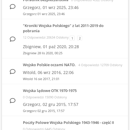
Grzegorz,
01 wrz 2025, 23:46
Grzegorz
01 wrz 2025, 23:46
"Kroniki Wojska Polskiego" z lat 2011-2019 do
pobrania
12 Odpowiedzi 20634 Odsłony
1
2
Zbigniew,
01 paź 2020, 20:28
Zbigniew
28 lis 2020, 00:25
Wojsko Polskie oczami NATO.
4 Odpowiedzi 12709 Odsłony
Witold,
06 wrz 2016, 22:06
Witold
16 sie 2017, 21:01
Wojska lądowe OTK 1970-1975
0 Odpowiedzi 15090 Odsłony
Grzegorz,
02 gru 2015, 17:57
Grzegorz
02 gru 2015, 17:57
Poczty Polowe Wojska Polskiego 1943-1946 - część II
0 Odpowiedzi 6445 Odsłony