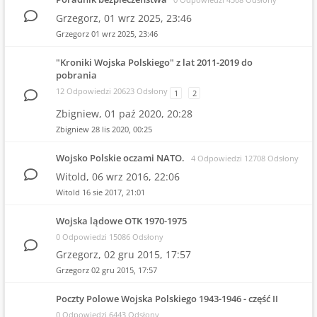
Grzegorz,
01 wrz 2025, 23:46
Grzegorz
01 wrz 2025, 23:46
"Kroniki Wojska Polskiego" z lat 2011-2019 do
pobrania
12 Odpowiedzi 20623 Odsłony
1
2
Zbigniew,
01 paź 2020, 20:28
Zbigniew
28 lis 2020, 00:25
Wojsko Polskie oczami NATO.
4 Odpowiedzi 12708 Odsłony
Witold,
06 wrz 2016, 22:06
Witold
16 sie 2017, 21:01
Wojska lądowe OTK 1970-1975
0 Odpowiedzi 15086 Odsłony
Grzegorz,
02 gru 2015, 17:57
Grzegorz
02 gru 2015, 17:57
Poczty Polowe Wojska Polskiego 1943-1946 - część II
0 Odpowiedzi 6443 Odsłony