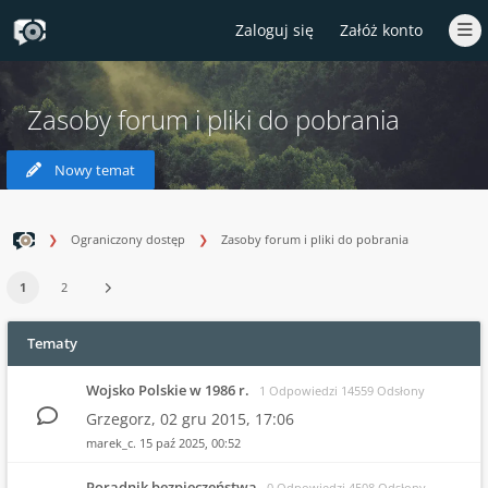
Zaloguj się
Załóż konto
Zasoby forum i pliki do pobrania
Nowy temat
Ograniczony dostęp
Zasoby forum i pliki do pobrania
1
2
Tematy
Wojsko Polskie w 1986 r.
1 Odpowiedzi 14559 Odsłony
Grzegorz,
02 gru 2015, 17:06
marek_c.
15 paź 2025, 00:52
Poradnik bezpieczeństwa
0 Odpowiedzi 4508 Odsłony