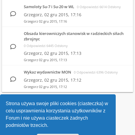
Samoloty Su-7 i Su-20 w WL
0 Odpowiedzi 6614 Odsłony
Grzegorz,
02 gru 2015, 17:16
Grzegorz
02 gru 2015, 17:16
Obsada kierowniczych stanowisk w radzieckich siłach
zbrojnyc
0 Odpowiedzi 6445 Odsłony
Grzegorz,
02 gru 2015, 17:13
Grzegorz
02 gru 2015, 17:13
Wykaz wydawnictw MON
0 Odpowiedzi 6396 Odsłony
Grzegorz,
02 gru 2015, 17:12
Grzegorz
02 gru 2015, 17:12
1
2
Strona używa swoje pliki cookies (ciasteczka) w
celu usprawnienia korzystania użytkowników z
Wróć do wykazu forów
Forum i nie używa ciasteczek żadnych
podmiotów trzecich.
Kontakt