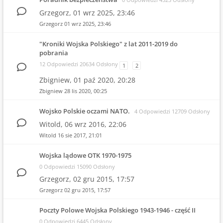
Grzegorz,
01 wrz 2025, 23:46
Grzegorz
01 wrz 2025, 23:46
"Kroniki Wojska Polskiego" z lat 2011-2019 do
pobrania
12 Odpowiedzi 20634 Odsłony
1
2
Zbigniew,
01 paź 2020, 20:28
Zbigniew
28 lis 2020, 00:25
Wojsko Polskie oczami NATO.
4 Odpowiedzi 12709 Odsłony
Witold,
06 wrz 2016, 22:06
Witold
16 sie 2017, 21:01
Wojska lądowe OTK 1970-1975
0 Odpowiedzi 15090 Odsłony
Grzegorz,
02 gru 2015, 17:57
Grzegorz
02 gru 2015, 17:57
Poczty Polowe Wojska Polskiego 1943-1946 - część II
0 Odpowiedzi 6445 Odsłony