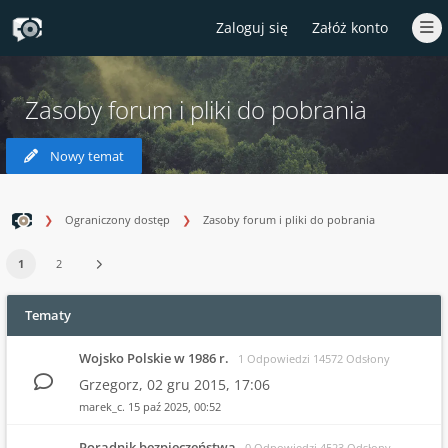
Zaloguj się
Załóż konto
Zasoby forum i pliki do pobrania
Nowy temat
Ograniczony dostęp
Zasoby forum i pliki do pobrania
1
2
Tematy
Wojsko Polskie w 1986 r.
1 Odpowiedzi 14572 Odsłony
Grzegorz,
02 gru 2015, 17:06
marek_c.
15 paź 2025, 00:52
Poradnik bezpieczeństwa
0 Odpowiedzi 4523 Odsłony