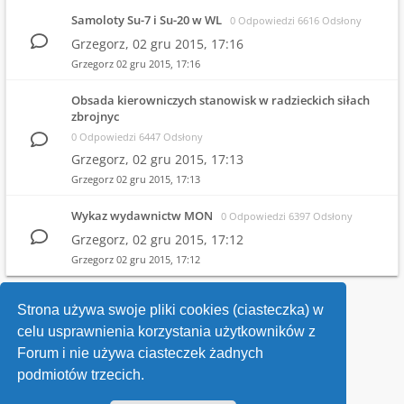
Samoloty Su-7 i Su-20 w WL
0 Odpowiedzi 6616 Odsłony
Grzegorz,
02 gru 2015, 17:16
Grzegorz
02 gru 2015, 17:16
Obsada kierowniczych stanowisk w radzieckich siłach
zbrojnyc
0 Odpowiedzi 6447 Odsłony
Grzegorz,
02 gru 2015, 17:13
Grzegorz
02 gru 2015, 17:13
Wykaz wydawnictw MON
0 Odpowiedzi 6397 Odsłony
Grzegorz,
02 gru 2015, 17:12
Grzegorz
02 gru 2015, 17:12
1
2
Strona używa swoje pliki cookies (ciasteczka) w
celu usprawnienia korzystania użytkowników z
Wróć do wykazu forów
Forum i nie używa ciasteczek żadnych
podmiotów trzecich.
Kontakt