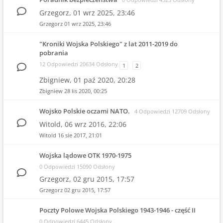
Grzegorz,
01 wrz 2025, 23:46
Grzegorz
01 wrz 2025, 23:46
"Kroniki Wojska Polskiego" z lat 2011-2019 do
pobrania
12 Odpowiedzi 20634 Odsłony
1
2
Zbigniew,
01 paź 2020, 20:28
Zbigniew
28 lis 2020, 00:25
Wojsko Polskie oczami NATO.
4 Odpowiedzi 12709 Odsłony
Witold,
06 wrz 2016, 22:06
Witold
16 sie 2017, 21:01
Wojska lądowe OTK 1970-1975
0 Odpowiedzi 15090 Odsłony
Grzegorz,
02 gru 2015, 17:57
Grzegorz
02 gru 2015, 17:57
Poczty Polowe Wojska Polskiego 1943-1946 - część II
0 Odpowiedzi 6445 Odsłony