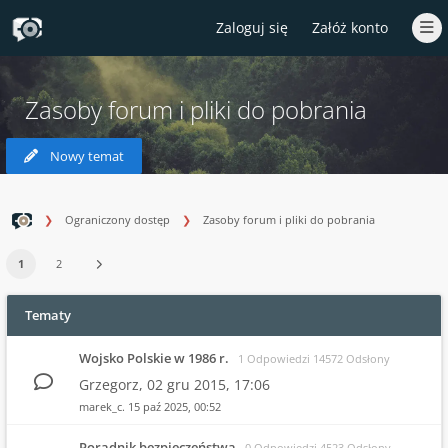
Zaloguj się
Załóż konto
Zasoby forum i pliki do pobrania
Nowy temat
Ograniczony dostęp
Zasoby forum i pliki do pobrania
1
2
Tematy
Wojsko Polskie w 1986 r.
1 Odpowiedzi 14572 Odsłony
Grzegorz,
02 gru 2015, 17:06
marek_c.
15 paź 2025, 00:52
Poradnik bezpieczeństwa
0 Odpowiedzi 4523 Odsłony