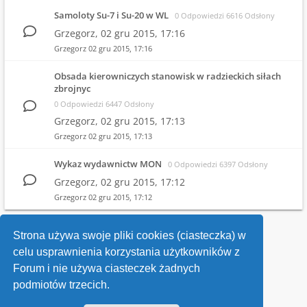
Samoloty Su-7 i Su-20 w WL
0 Odpowiedzi 6616 Odsłony
Grzegorz,
02 gru 2015, 17:16
Grzegorz
02 gru 2015, 17:16
Obsada kierowniczych stanowisk w radzieckich siłach
zbrojnyc
0 Odpowiedzi 6447 Odsłony
Grzegorz,
02 gru 2015, 17:13
Grzegorz
02 gru 2015, 17:13
Wykaz wydawnictw MON
0 Odpowiedzi 6397 Odsłony
Grzegorz,
02 gru 2015, 17:12
Grzegorz
02 gru 2015, 17:12
1
2
Strona używa swoje pliki cookies (ciasteczka) w
celu usprawnienia korzystania użytkowników z
Wróć do wykazu forów
Forum i nie używa ciasteczek żadnych
podmiotów trzecich.
Kontakt