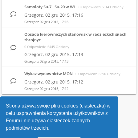
Samoloty Su-7 i Su-20 w WL
0 Odpowiedzi 6614 Odsłony
Grzegorz,
02 gru 2015, 17:16
Grzegorz
02 gru 2015, 17:16
Obsada kierowniczych stanowisk w radzieckich siłach
zbrojnyc
0 Odpowiedzi 6445 Odsłony
Grzegorz,
02 gru 2015, 17:13
Grzegorz
02 gru 2015, 17:13
Wykaz wydawnictw MON
0 Odpowiedzi 6396 Odsłony
Grzegorz,
02 gru 2015, 17:12
Grzegorz
02 gru 2015, 17:12
1
2
Strona używa swoje pliki cookies (ciasteczka) w
celu usprawnienia korzystania użytkowników z
Wróć do wykazu forów
Forum i nie używa ciasteczek żadnych
podmiotów trzecich.
Kontakt