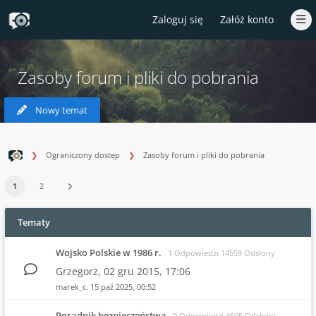
Zaloguj się
Załóż konto
Zasoby forum i pliki do pobrania
Nowy temat
Ograniczony dostęp
Zasoby forum i pliki do pobrania
1
2
Tematy
Wojsko Polskie w 1986 r.
1 Odpowiedzi 14559 Odsłony
Grzegorz,
02 gru 2015, 17:06
marek_c.
15 paź 2025, 00:52
Poradnik bezpieczeństwa
0 Odpowiedzi 4505 Odsłony