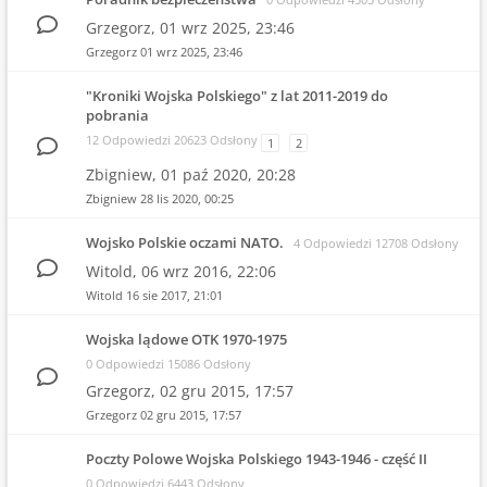
Grzegorz,
01 wrz 2025, 23:46
Grzegorz
01 wrz 2025, 23:46
"Kroniki Wojska Polskiego" z lat 2011-2019 do
pobrania
12 Odpowiedzi 20623 Odsłony
1
2
Zbigniew,
01 paź 2020, 20:28
Zbigniew
28 lis 2020, 00:25
Wojsko Polskie oczami NATO.
4 Odpowiedzi 12708 Odsłony
Witold,
06 wrz 2016, 22:06
Witold
16 sie 2017, 21:01
Wojska lądowe OTK 1970-1975
0 Odpowiedzi 15086 Odsłony
Grzegorz,
02 gru 2015, 17:57
Grzegorz
02 gru 2015, 17:57
Poczty Polowe Wojska Polskiego 1943-1946 - część II
0 Odpowiedzi 6443 Odsłony