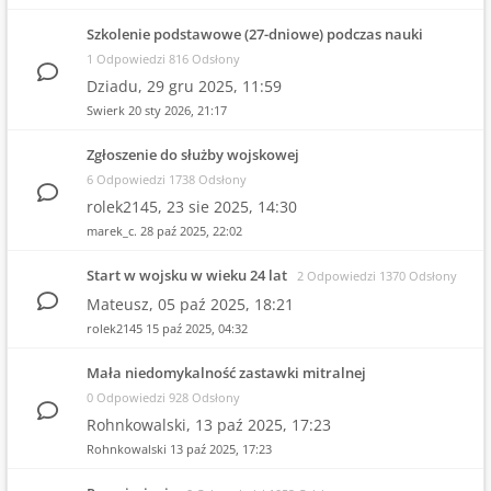
Szkolenie podstawowe (27-dniowe) podczas nauki
1 Odpowiedzi 816 Odsłony
Dziadu,
29 gru 2025, 11:59
Swierk
20 sty 2026, 21:17
Zgłoszenie do służby wojskowej
6 Odpowiedzi 1738 Odsłony
rolek2145,
23 sie 2025, 14:30
marek_c.
28 paź 2025, 22:02
Start w wojsku w wieku 24 lat
2 Odpowiedzi 1370 Odsłony
Mateusz,
05 paź 2025, 18:21
rolek2145
15 paź 2025, 04:32
Mała niedomykalność zastawki mitralnej
0 Odpowiedzi 928 Odsłony
Rohnkowalski,
13 paź 2025, 17:23
Rohnkowalski
13 paź 2025, 17:23