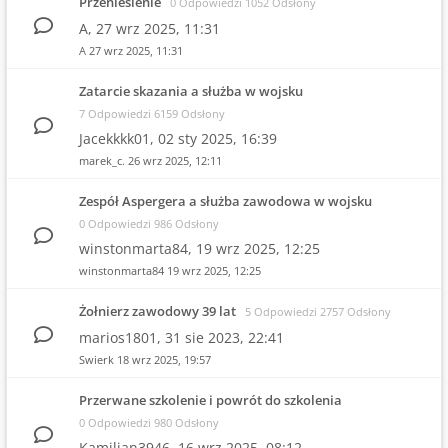
Przeniesienie
0 Odpowiedzi 1052 Odsłony
A,
27 wrz 2025, 11:31
A
27 wrz 2025, 11:31
Zatarcie skazania a służba w wojsku
7 Odpowiedzi 6159 Odsłony
Jacekkkk01,
02 sty 2025, 16:39
marek_c.
26 wrz 2025, 12:11
Zespół Aspergera a służba zawodowa w wojsku
0 Odpowiedzi 986 Odsłony
winstonmarta84,
19 wrz 2025, 12:25
winstonmarta84
19 wrz 2025, 12:25
Żołnierz zawodowy 39 lat
5 Odpowiedzi 2757 Odsłony
marios1801,
31 sie 2023, 22:41
Swierk
18 wrz 2025, 19:57
Przerwane szkolenie i powrót do szkolenia
0 Odpowiedzi 980 Odsłony
Kamilian3946,
16 wrz 2025, 08:12