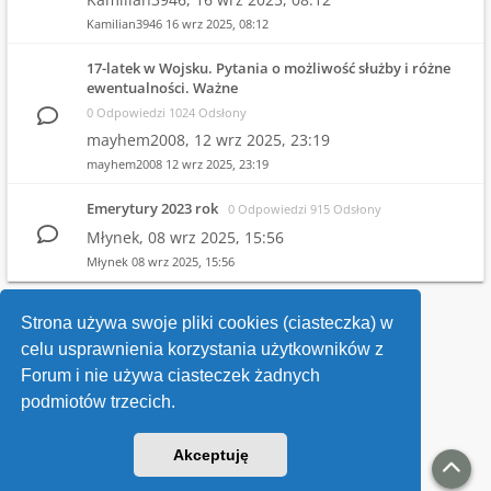
Kamilian3946
16 wrz 2025, 08:12
17-latek w Wojsku. Pytania o możliwość służby i różne
ewentualności. Ważne
0 Odpowiedzi 1024 Odsłony
mayhem2008,
12 wrz 2025, 23:19
mayhem2008
12 wrz 2025, 23:19
Emerytury 2023 rok
0 Odpowiedzi 915 Odsłony
Młynek,
08 wrz 2025, 15:56
Młynek
08 wrz 2025, 15:56
1
2
3
4
…
10
Strona używa swoje pliki cookies (ciasteczka) w
celu usprawnienia korzystania użytkowników z
Wróć do wykazu forów
Forum i nie używa ciasteczek żadnych
podmiotów trzecich.
Kontakt
Akceptuję
v118
Powered by
phpBB
® Forum Software © phpBB Limited