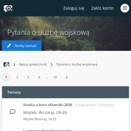
Zaloguj się
Załóż konto
Pytania o służbę wojskową
Nowy temat
Nasza społeczność
Pytania o służbę wojskową
1
2
3
4
…
10
Tematy
Studia a kurs oficerski-2026
2 Odpowiedzi 23 Odsłony
Wojtek,
Wczoraj
, 09:49
Wojtek
Wczoraj
, 16:23
Laserowa Korekcja wzroku
0 Odpowiedzi 629 Odsłony