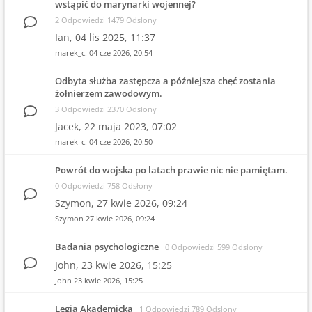
wstąpić do marynarki wojennej?
2 Odpowiedzi 1479 Odsłony
Ian,
04 lis 2025, 11:37
marek_c.
04 cze 2026, 20:54
Odbyta służba zastępcza a późniejsza chęć zostania
żołnierzem zawodowym.
3 Odpowiedzi 2370 Odsłony
Jacek,
22 maja 2023, 07:02
marek_c.
04 cze 2026, 20:50
Powrót do wojska po latach prawie nic nie pamiętam.
0 Odpowiedzi 758 Odsłony
Szymon,
27 kwie 2026, 09:24
Szymon
27 kwie 2026, 09:24
Badania psychologiczne
0 Odpowiedzi 599 Odsłony
John,
23 kwie 2026, 15:25
John
23 kwie 2026, 15:25
Legia Akademicka
1 Odpowiedzi 789 Odsłony