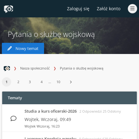
Zaloguj się
Załóż konto
Pytania o służbę wojskową
Nowy temat
Nasza społeczność
Pytania o służbę wojskową
1
2
3
4
…
10
Tematy
Studia a kurs oficerski-2026
2 Odpowiedzi 25 Odsłony
Wojtek,
Wczoraj
, 09:49
Wojtek
Wczoraj
, 16:23
Laserowa Korekcja wzroku
0 Odpowiedzi 629 Odsłony