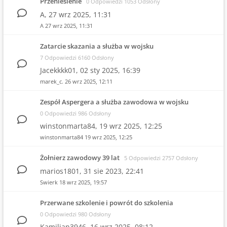
Przeniesienie
0 Odpowiedzi 1053 Odsłony
A,
27 wrz 2025, 11:31
A
27 wrz 2025, 11:31
Zatarcie skazania a służba w wojsku
7 Odpowiedzi 6160 Odsłony
Jacekkkk01,
02 sty 2025, 16:39
marek_c.
26 wrz 2025, 12:11
Zespół Aspergera a służba zawodowa w wojsku
0 Odpowiedzi 986 Odsłony
winstonmarta84,
19 wrz 2025, 12:25
winstonmarta84
19 wrz 2025, 12:25
Żołnierz zawodowy 39 lat
5 Odpowiedzi 2757 Odsłony
marios1801,
31 sie 2023, 22:41
Swierk
18 wrz 2025, 19:57
Przerwane szkolenie i powrót do szkolenia
0 Odpowiedzi 980 Odsłony
Kamilian3946,
16 wrz 2025, 08:12