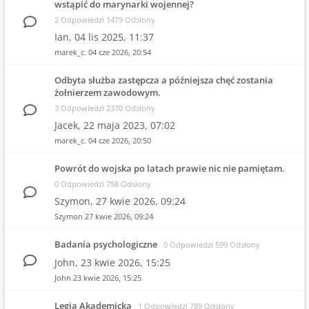
wstąpić do marynarki wojennej?
2 Odpowiedzi 1479 Odsłony
Ian,
04 lis 2025, 11:37
marek_c.
04 cze 2026, 20:54
Odbyta służba zastępcza a późniejsza chęć zostania
żołnierzem zawodowym.
3 Odpowiedzi 2370 Odsłony
Jacek,
22 maja 2023, 07:02
marek_c.
04 cze 2026, 20:50
Powrót do wojska po latach prawie nic nie pamiętam.
0 Odpowiedzi 758 Odsłony
Szymon,
27 kwie 2026, 09:24
Szymon
27 kwie 2026, 09:24
Badania psychologiczne
0 Odpowiedzi 599 Odsłony
John,
23 kwie 2026, 15:25
John
23 kwie 2026, 15:25
Legia Akademicka
1 Odpowiedzi 789 Odsłony