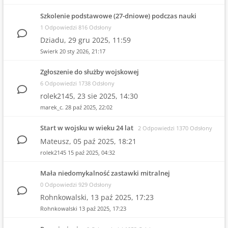
Szkolenie podstawowe (27-dniowe) podczas nauki
1 Odpowiedzi 816 Odsłony
Dziadu,
29 gru 2025, 11:59
Swierk
20 sty 2026, 21:17
Zgłoszenie do służby wojskowej
6 Odpowiedzi 1738 Odsłony
rolek2145,
23 sie 2025, 14:30
marek_c.
28 paź 2025, 22:02
Start w wojsku w wieku 24 lat
2 Odpowiedzi 1370 Odsłony
Mateusz,
05 paź 2025, 18:21
rolek2145
15 paź 2025, 04:32
Mała niedomykalność zastawki mitralnej
0 Odpowiedzi 929 Odsłony
Rohnkowalski,
13 paź 2025, 17:23
Rohnkowalski
13 paź 2025, 17:23