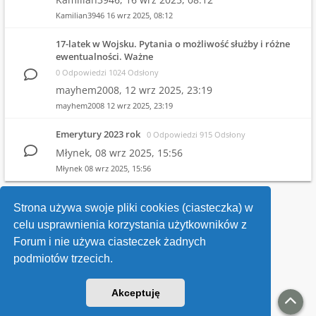
Kamilian3946
16 wrz 2025, 08:12
17-latek w Wojsku. Pytania o możliwość służby i różne
ewentualności. Ważne
0 Odpowiedzi 1024 Odsłony
mayhem2008,
12 wrz 2025, 23:19
mayhem2008
12 wrz 2025, 23:19
Emerytury 2023 rok
0 Odpowiedzi 915 Odsłony
Młynek,
08 wrz 2025, 15:56
Młynek
08 wrz 2025, 15:56
1
2
3
4
…
10
Strona używa swoje pliki cookies (ciasteczka) w
celu usprawnienia korzystania użytkowników z
Wróć do wykazu forów
Forum i nie używa ciasteczek żadnych
podmiotów trzecich.
Kontakt
Akceptuję
v118
Powered by
phpBB
® Forum Software © phpBB Limited