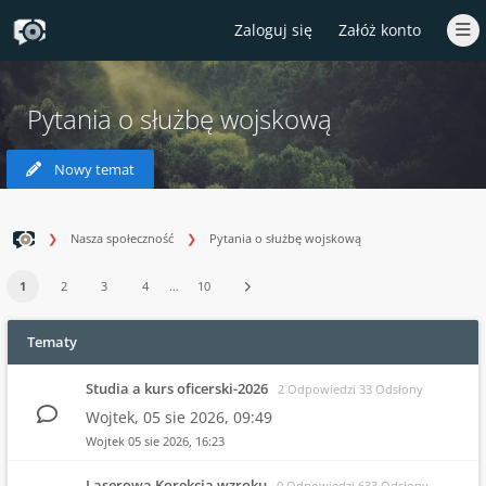
Zaloguj się
Załóż konto
Pytania o służbę wojskową
Nowy temat
Nasza społeczność
Pytania o służbę wojskową
1
2
3
4
…
10
Tematy
Studia a kurs oficerski-2026
2 Odpowiedzi 33 Odsłony
Wojtek,
05 sie 2026, 09:49
Wojtek
05 sie 2026, 16:23
Laserowa Korekcja wzroku
0 Odpowiedzi 633 Odsłony