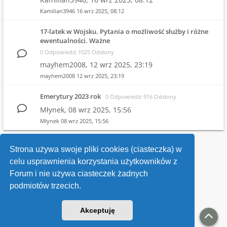
Kamilian3946
16 wrz 2025, 08:12
17-latek w Wojsku. Pytania o możliwość służby i różne
ewentualności. Ważne
0 Odpowiedzi 1025 Odsłony
mayhem2008,
12 wrz 2025, 23:19
mayhem2008
12 wrz 2025, 23:19
Emerytury 2023 rok
0 Odpowiedzi 916 Odsłony
Młynek,
08 wrz 2025, 15:56
Młynek
08 wrz 2025, 15:56
1
2
3
4
…
10
Strona używa swoje pliki cookies (ciasteczka) w
celu usprawnienia korzystania użytkowników z
Wróć do wykazu forów
Forum i nie używa ciasteczek żadnych
podmiotów trzecich.
Kontakt
Akceptuję
v118
Powered by
phpBB
® Forum Software © phpBB Limited