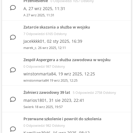
Przeniesienie
0 Odpowiedzi 1057 Odsłony
A,
27 wrz 2025, 11:31
A
27 wrz 2025, 11:31
Zatarcie skazania a służba w wojsku
7 Odpowiedzi 6165 Odsłony
Jacekkkk01,
02 sty 2025, 16:39
marek_c.
26 wrz 2025, 12:11
Zespół Aspergera a służba zawodowa w wojsku
0 Odpowiedzi 987 Odsłony
winstonmarta84,
19 wrz 2025, 12:25
winstonmarta84
19 wrz 2025, 12:25
Żołnierz zawodowy 39 lat
5 Odpowiedzi 2758 Odsłony
marios1801,
31 sie 2023, 22:41
Swierk
18 wrz 2025, 19:57
Przerwane szkolenie i powrót do szkolenia
0 Odpowiedzi 982 Odsłony
Kamilian3946,
16 wrz 2025, 08:12