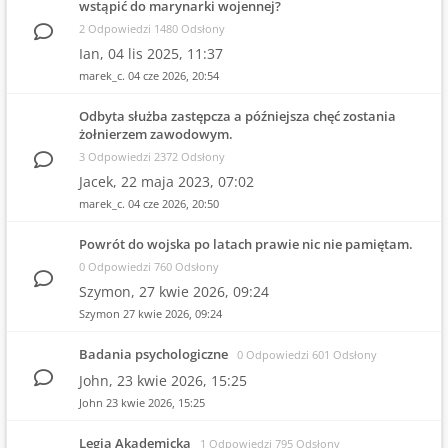
wstąpić do marynarki wojennej?
2 Odpowiedzi 1480 Odsłony
Ian,
04 lis 2025, 11:37
marek_c.
04 cze 2026, 20:54
Odbyta służba zastępcza a późniejsza chęć zostania
żołnierzem zawodowym.
3 Odpowiedzi 2372 Odsłony
Jacek,
22 maja 2023, 07:02
marek_c.
04 cze 2026, 20:50
Powrót do wojska po latach prawie nic nie pamiętam.
0 Odpowiedzi 760 Odsłony
Szymon,
27 kwie 2026, 09:24
Szymon
27 kwie 2026, 09:24
Badania psychologiczne
0 Odpowiedzi 601 Odsłony
John,
23 kwie 2026, 15:25
John
23 kwie 2026, 15:25
Legia Akademicka
1 Odpowiedzi 795 Odsłony