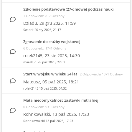
Szkolenie podstawowe (27-dniowe) podczas nauki
1 Odpowiedzi 817 Odsłony
Dziadu,
29 gru 2025, 11:59
Swierk
20 sty 2026, 21:17
Zgłoszenie do służby wojskowej
6 Odpowiedzi 1741 Odsłony
rolek2145,
23 sie 2025, 14:30
marek_c.
28 paź 2025, 22:02
Start w wojsku w wieku 24 lat
2 Odpowiedzi 1371 Odsłony
Mateusz,
05 paź 2025, 18:21
rolek2145
15 paź 2025, 04:32
Mała niedomykalność zastawki mitralnej
0 Odpowiedzi 931 Odsłony
Rohnkowalski,
13 paź 2025, 17:23
Rohnkowalski
13 paź 2025, 17:23