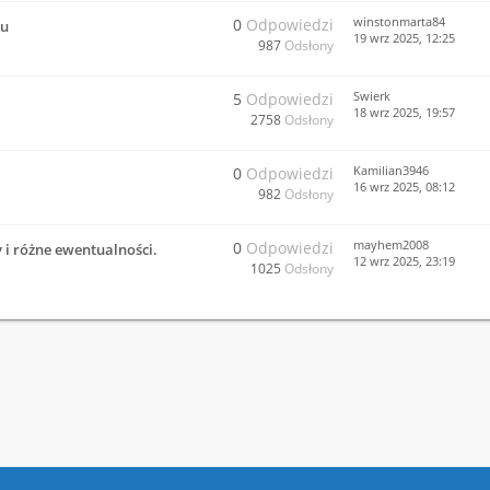
winstonmarta84
0
Odpowiedzi
ku
19 wrz 2025, 12:25
987
Odsłony
Swierk
5
Odpowiedzi
18 wrz 2025, 19:57
2758
Odsłony
Kamilian3946
0
Odpowiedzi
16 wrz 2025, 08:12
982
Odsłony
mayhem2008
0
Odpowiedzi
 i różne ewentualności.
12 wrz 2025, 23:19
1025
Odsłony