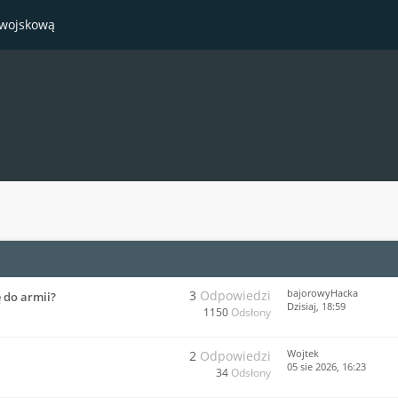
 wojskową
bajorowyHacka
3
Odpowiedzi
ę do armii?
Dzisiaj
, 18:59
1150
Odsłony
Wojtek
2
Odpowiedzi
05 sie 2026, 16:23
34
Odsłony