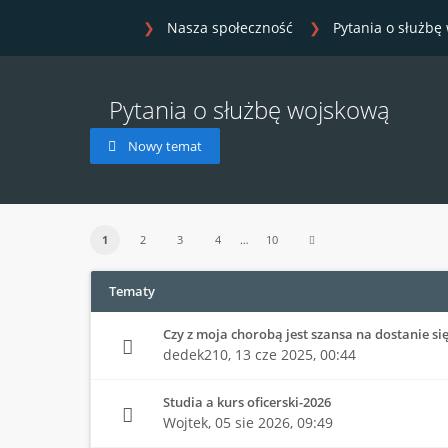
Nasza społeczność
Pytania o służbę
Pytania o służbę wojskową
Nowy temat
1
2
3
4
…
10
Tematy
Czy z moja chorobą jest szansa na dostanie si
dedek210,
13 cze 2025, 00:44
Studia a kurs oficerski-2026
Wojtek,
05 sie 2026, 09:49