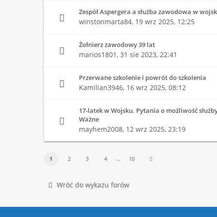
Zespół Aspergera a służba zawodowa w wojs
winstonmarta84,
19 wrz 2025, 12:25
Żołnierz zawodowy 39 lat
marios1801,
31 sie 2023, 22:41
Przerwane szkolenie i powrót do szkolenia
Kamilian3946,
16 wrz 2025, 08:12
17-latek w Wojsku. Pytania o możliwość służby
Ważne
mayhem2008,
12 wrz 2025, 23:19
1
2
3
4
…
10
Wróć do wykazu forów