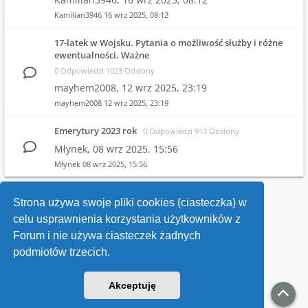
Kamilian3946
16 wrz 2025, 08:12
17-latek w Wojsku. Pytania o możliwość służby i różne
ewentualności. Ważne
0 Odpowiedzi 1023 Odsłony
mayhem2008,
12 wrz 2025, 23:19
mayhem2008
12 wrz 2025, 23:19
Emerytury 2023 rok
0 Odpowiedzi 913 Odsłony
Młynek,
08 wrz 2025, 15:56
Młynek
08 wrz 2025, 15:56
1
2
3
4
…
10
Strona używa swoje pliki cookies (ciasteczka) w
celu usprawnienia korzystania użytkowników z
Wróć do wykazu forów
Forum i nie używa ciasteczek żadnych
podmiotów trzecich.
Kontakt
Akceptuję
v118
Powered by
phpBB
® Forum Software © phpBB Limited