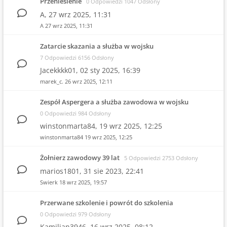
Przeniesienie
0 Odpowiedzi 1047 Odsłony
A,
27 wrz 2025, 11:31
A
27 wrz 2025, 11:31
Zatarcie skazania a służba w wojsku
7 Odpowiedzi 6156 Odsłony
Jacekkkk01,
02 sty 2025, 16:39
marek_c.
26 wrz 2025, 12:11
Zespół Aspergera a służba zawodowa w wojsku
0 Odpowiedzi 984 Odsłony
winstonmarta84,
19 wrz 2025, 12:25
winstonmarta84
19 wrz 2025, 12:25
Żołnierz zawodowy 39 lat
5 Odpowiedzi 2753 Odsłony
marios1801,
31 sie 2023, 22:41
Swierk
18 wrz 2025, 19:57
Przerwane szkolenie i powrót do szkolenia
0 Odpowiedzi 979 Odsłony
Kamilian3946,
16 wrz 2025, 08:12