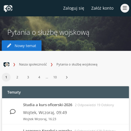
Zaloguj się
Załóż konto
Pytania o służbę wojskową
Nowy temat
Nasza społeczność
Pytania o służbę wojskową
1
2
3
4
…
10
Tematy
Studia a kurs oficerski-2026
2 Odpowiedzi 19 Odsłony
Wojtek,
Wczoraj
, 09:49
Wojtek
Wczoraj
, 16:23
Laserowa Korekcja wzroku
0 Odpowiedzi 628 Odsłony