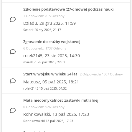
Szkolenie podstawowe (27-dniowe) podczas nauki
1 Odpowiedzi 815 Odsłony
Dziadu,
29 gru 2025, 11:59
Swierk
20 sty 2026, 21:17
Zgłoszenie do służby wojskowej
6 Odpowiedzi 1737 Odsłony
rolek2145,
23 sie 2025, 14:30
marek_c.
28 paź 2025, 22:02
Start w wojsku w wieku 24 lat
2 Odpowiedzi 1367 Odsłony
Mateusz,
05 paź 2025, 18:21
rolek2145
15 paź 2025, 04:32
Mała niedomykalność zastawki mitralnej
0 Odpowiedzi 926 Odsłony
Rohnkowalski,
13 paź 2025, 17:23
Rohnkowalski
13 paź 2025, 17:23