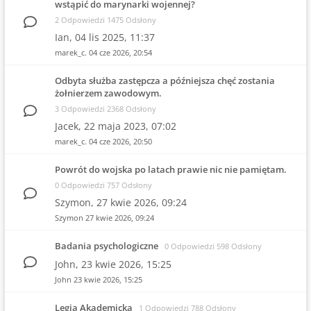
wstąpić do marynarki wojennej?
2 Odpowiedzi 1475 Odsłony
Ian,
04 lis 2025, 11:37
marek_c.
04 cze 2026, 20:54
Odbyta służba zastępcza a późniejsza chęć zostania
żołnierzem zawodowym.
3 Odpowiedzi 2368 Odsłony
Jacek,
22 maja 2023, 07:02
marek_c.
04 cze 2026, 20:50
Powrót do wojska po latach prawie nic nie pamiętam.
0 Odpowiedzi 757 Odsłony
Szymon,
27 kwie 2026, 09:24
Szymon
27 kwie 2026, 09:24
Badania psychologiczne
0 Odpowiedzi 598 Odsłony
John,
23 kwie 2026, 15:25
John
23 kwie 2026, 15:25
Legia Akademicka
1 Odpowiedzi 788 Odsłony