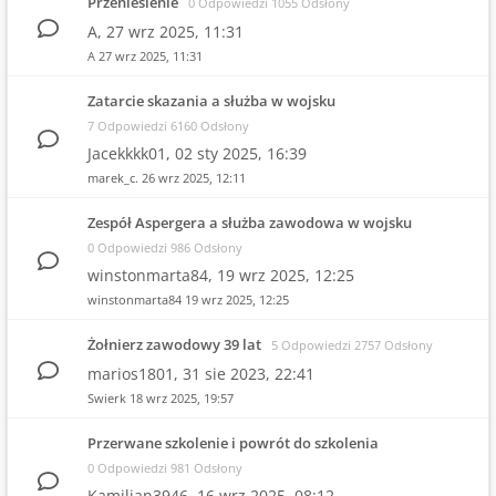
Przeniesienie
0 Odpowiedzi 1055 Odsłony
A,
27 wrz 2025, 11:31
A
27 wrz 2025, 11:31
Zatarcie skazania a służba w wojsku
7 Odpowiedzi 6160 Odsłony
Jacekkkk01,
02 sty 2025, 16:39
marek_c.
26 wrz 2025, 12:11
Zespół Aspergera a służba zawodowa w wojsku
0 Odpowiedzi 986 Odsłony
winstonmarta84,
19 wrz 2025, 12:25
winstonmarta84
19 wrz 2025, 12:25
Żołnierz zawodowy 39 lat
5 Odpowiedzi 2757 Odsłony
marios1801,
31 sie 2023, 22:41
Swierk
18 wrz 2025, 19:57
Przerwane szkolenie i powrót do szkolenia
0 Odpowiedzi 981 Odsłony
Kamilian3946,
16 wrz 2025, 08:12