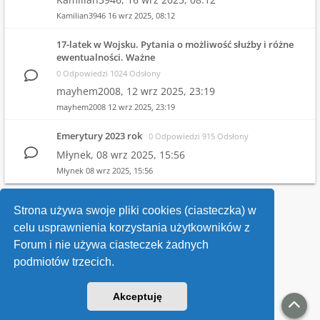
Kamilian3946
16 wrz 2025, 08:12
17-latek w Wojsku. Pytania o możliwość służby i różne
ewentualności. Ważne
0 Odpowiedzi 1024 Odsłony
mayhem2008,
12 wrz 2025, 23:19
mayhem2008
12 wrz 2025, 23:19
Emerytury 2023 rok
0 Odpowiedzi 915 Odsłony
Młynek,
08 wrz 2025, 15:56
Młynek
08 wrz 2025, 15:56
1
2
3
4
…
10
Strona używa swoje pliki cookies (ciasteczka) w
celu usprawnienia korzystania użytkowników z
Wróć do wykazu forów
Forum i nie używa ciasteczek żadnych
podmiotów trzecich.
Kontakt
Akceptuję
v118
Powered by
phpBB
® Forum Software © phpBB Limited