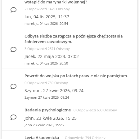
wstąpić do marynarki wojennej?
2 Odpowiedzi 1479 Odsłony
Ian,
04 lis 2025, 11:37
marek_c.
04 cze 2026, 20:54
Odbyta służba zastępcza a późniejsza chęć zostania
żołnierzem zawodowym.
3 Odpowiedzi 2371 Odsłony
Jacek,
22 maja 2023, 07:02
marek_c.
04 cze 2026, 20:50
Powrót do wojska po latach prawie nic nie pamiętam.
0 Odpowiedzi 759 Odsłony
Szymon,
27 kwie 2026, 09:24
Szymon
27 kwie 2026, 09:24
Badania psychologiczne
0 Odpowiedzi 600 Odsłony
John,
23 kwie 2026, 15:25
John
23 kwie 2026, 15:25
Legia Akademicka
1 Odpowiedzi 794 Odsłony