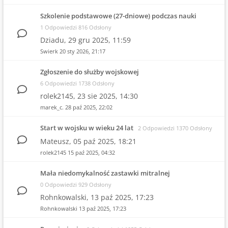
Szkolenie podstawowe (27-dniowe) podczas nauki
1 Odpowiedzi 816 Odsłony
Dziadu,
29 gru 2025, 11:59
Swierk
20 sty 2026, 21:17
Zgłoszenie do służby wojskowej
6 Odpowiedzi 1738 Odsłony
rolek2145,
23 sie 2025, 14:30
marek_c.
28 paź 2025, 22:02
Start w wojsku w wieku 24 lat
2 Odpowiedzi 1370 Odsłony
Mateusz,
05 paź 2025, 18:21
rolek2145
15 paź 2025, 04:32
Mała niedomykalność zastawki mitralnej
0 Odpowiedzi 929 Odsłony
Rohnkowalski,
13 paź 2025, 17:23
Rohnkowalski
13 paź 2025, 17:23