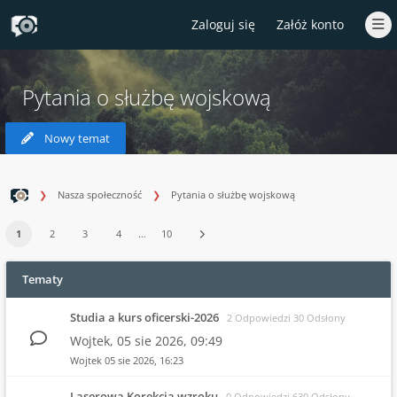
Zaloguj się
Załóż konto
Pytania o służbę wojskową
Nowy temat
Nasza społeczność
Pytania o służbę wojskową
1
2
3
4
…
10
Tematy
Studia a kurs oficerski-2026
2 Odpowiedzi 30 Odsłony
Wojtek,
05 sie 2026, 09:49
Wojtek
05 sie 2026, 16:23
Laserowa Korekcja wzroku
0 Odpowiedzi 630 Odsłony