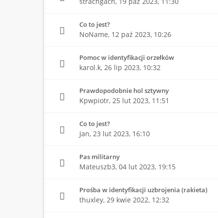
strachgach,
19 paź 2023, 11:30
Co to jest?
NoName,
12 paź 2023, 10:26
Pomoc w identyfikacji orzełków
karol.k,
26 lip 2023, 10:32
Prawdopodobnie hol sztywny
Kpwpiotr,
25 lut 2023, 11:51
Co to jest?
Jan,
23 lut 2023, 16:10
Pas militarny
Mateuszb3,
04 lut 2023, 19:15
Prośba w identyfikacji uzbrojenia (rakieta)
thuxley,
29 kwie 2022, 12:32