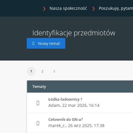
Nasza społeczność
Poszukuję, pytam
Identyfikacje przedmiotów
Nowy temat
1
2
Tematy
Łódka ładownicy ?
Adam,
22 mar 2026, 16:14
Celownik do GN-a?
marek_c.,
26 wrz 2025, 17:38