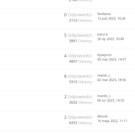
NoName
0
Odpowiedzi
12 paź 2023, 10:26
2153
Odsłony
karol.k
5
Odpowiedzi
26 lip 2023, 10:49
3861
Odsłony
Kpwpiotr
4
Odpowiedzi
05 mar 2023, 14:57
4807
Odsłony
marek_c.
8
Odpowiedzi
02 mar 2023, 18:56
5916
Odsłony
marek_c.
2
Odpowiedzi
06 lut 2023, 14:53
3602
Odsłony
Witold
2
Odpowiedzi
16 maja 2022, 11:11
6955
Odsłony