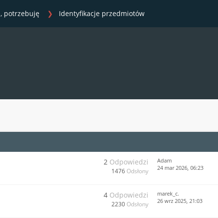
, potrzebuję
Identyfikacje przedmiotów
Adam
2
Odpowiedzi
24 mar 2026, 06:23
1476
Odsłony
marek_c.
4
Odpowiedzi
26 wrz 2025, 21:03
2230
Odsłony