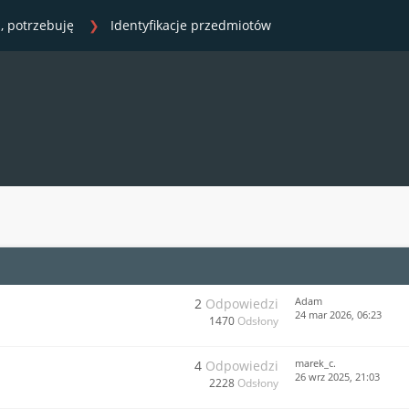
, potrzebuję
Identyfikacje przedmiotów
Adam
2
Odpowiedzi
24 mar 2026, 06:23
1470
Odsłony
marek_c.
4
Odpowiedzi
26 wrz 2025, 21:03
2228
Odsłony