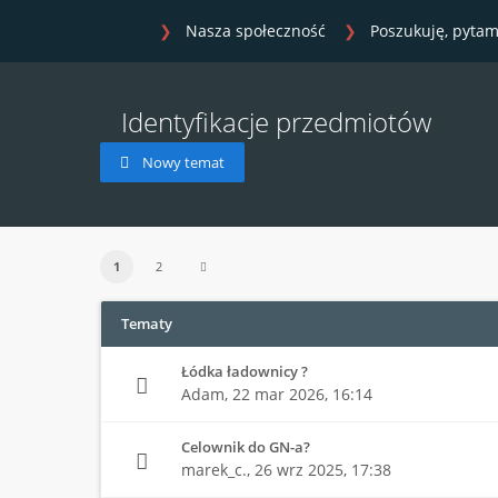
Nasza społeczność
Poszukuję, pytam
Identyfikacje przedmiotów
Nowy temat
1
2
Tematy
Łódka ładownicy ?
Adam,
22 mar 2026, 16:14
Celownik do GN-a?
marek_c.,
26 wrz 2025, 17:38