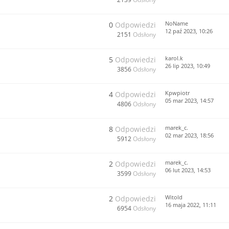
NoName
0
Odpowiedzi
12 paź 2023, 10:26
2151
Odsłony
karol.k
5
Odpowiedzi
26 lip 2023, 10:49
3856
Odsłony
Kpwpiotr
4
Odpowiedzi
05 mar 2023, 14:57
4806
Odsłony
marek_c.
8
Odpowiedzi
02 mar 2023, 18:56
5912
Odsłony
marek_c.
2
Odpowiedzi
06 lut 2023, 14:53
3599
Odsłony
Witold
2
Odpowiedzi
16 maja 2022, 11:11
6954
Odsłony