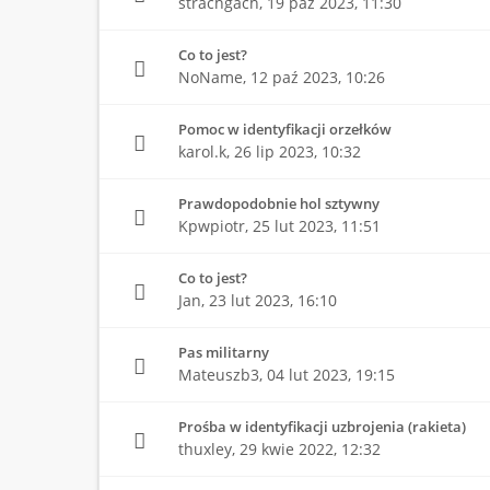
strachgach,
19 paź 2023, 11:30
Co to jest?
NoName,
12 paź 2023, 10:26
Pomoc w identyfikacji orzełków
karol.k,
26 lip 2023, 10:32
Prawdopodobnie hol sztywny
Kpwpiotr,
25 lut 2023, 11:51
Co to jest?
Jan,
23 lut 2023, 16:10
Pas militarny
Mateuszb3,
04 lut 2023, 19:15
Prośba w identyfikacji uzbrojenia (rakieta)
thuxley,
29 kwie 2022, 12:32