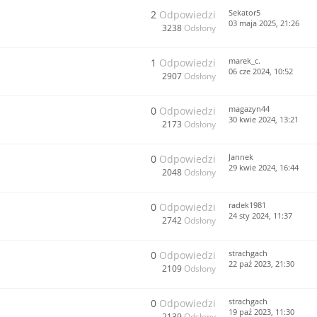
Sekator5
2
Odpowiedzi
03 maja 2025, 21:26
3238
Odsłony
marek_c.
1
Odpowiedzi
06 cze 2024, 10:52
2907
Odsłony
magazyn44
0
Odpowiedzi
30 kwie 2024, 13:21
2173
Odsłony
Jannek
0
Odpowiedzi
29 kwie 2024, 16:44
2048
Odsłony
radek1981
0
Odpowiedzi
24 sty 2024, 11:37
2742
Odsłony
strachgach
0
Odpowiedzi
22 paź 2023, 21:30
2109
Odsłony
strachgach
0
Odpowiedzi
19 paź 2023, 11:30
2139
Odsłony