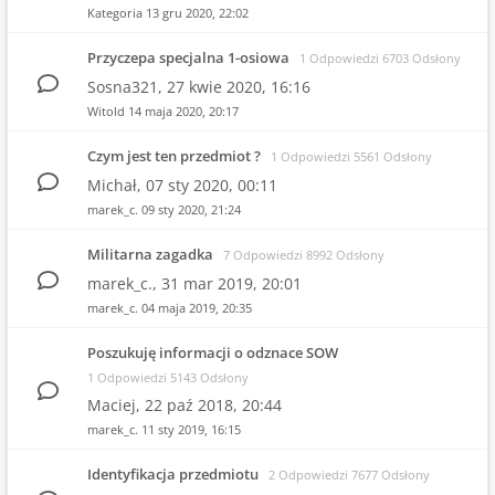
Kategoria
13 gru 2020, 22:02
Przyczepa specjalna 1-osiowa
1 Odpowiedzi 6703 Odsłony
Sosna321,
27 kwie 2020, 16:16
Witold
14 maja 2020, 20:17
Czym jest ten przedmiot ?
1 Odpowiedzi 5561 Odsłony
Michał,
07 sty 2020, 00:11
marek_c.
09 sty 2020, 21:24
Militarna zagadka
7 Odpowiedzi 8992 Odsłony
marek_c.,
31 mar 2019, 20:01
marek_c.
04 maja 2019, 20:35
Poszukuję informacji o odznace SOW
1 Odpowiedzi 5143 Odsłony
Maciej,
22 paź 2018, 20:44
marek_c.
11 sty 2019, 16:15
Identyfikacja przedmiotu
2 Odpowiedzi 7677 Odsłony