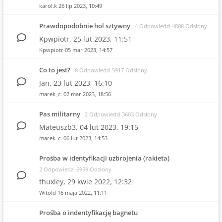
karol.k
26 lip 2023, 10:49
Prawdopodobnie hol sztywny
4 Odpowiedzi 4808 Odsłony
Kpwpiotr,
25 lut 2023, 11:51
Kpwpiotr
05 mar 2023, 14:57
Co to jest?
8 Odpowiedzi 5917 Odsłony
Jan,
23 lut 2023, 16:10
marek_c.
02 mar 2023, 18:56
Pas militarny
2 Odpowiedzi 3603 Odsłony
Mateuszb3,
04 lut 2023, 19:15
marek_c.
06 lut 2023, 14:53
Prośba w identyfikacji uzbrojenia (rakieta)
2 Odpowiedzi 6959 Odsłony
thuxley,
29 kwie 2022, 12:32
Witold
16 maja 2022, 11:11
Prośba o indentyfikację bagnetu