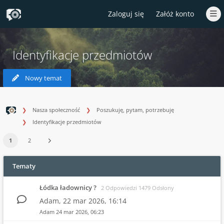
Zaloguj się
Załóż konto
Identyfikacje przedmiotów
Nowy temat
Nasza społeczność
Poszukuję, pytam, potrzebuję
Identyfikacje przedmiotów
1
2
Tematy
Łódka ładownicy ?
2 Odpowiedzi 1479 Odsłony
Adam,
22 mar 2026, 16:14
Adam
24 mar 2026, 06:23