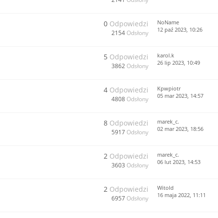
NoName
0
Odpowiedzi
12 paź 2023, 10:26
2154
Odsłony
karol.k
5
Odpowiedzi
26 lip 2023, 10:49
3862
Odsłony
Kpwpiotr
4
Odpowiedzi
05 mar 2023, 14:57
4808
Odsłony
marek_c.
8
Odpowiedzi
02 mar 2023, 18:56
5917
Odsłony
marek_c.
2
Odpowiedzi
06 lut 2023, 14:53
3603
Odsłony
Witold
2
Odpowiedzi
16 maja 2022, 11:11
6957
Odsłony