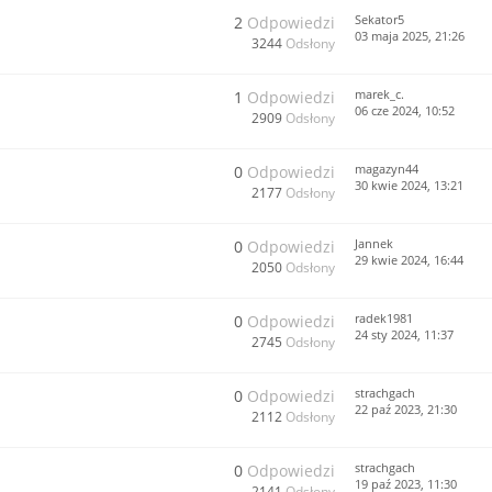
Sekator5
2
Odpowiedzi
03 maja 2025, 21:26
3244
Odsłony
marek_c.
1
Odpowiedzi
06 cze 2024, 10:52
2909
Odsłony
magazyn44
0
Odpowiedzi
30 kwie 2024, 13:21
2177
Odsłony
Jannek
0
Odpowiedzi
29 kwie 2024, 16:44
2050
Odsłony
radek1981
0
Odpowiedzi
24 sty 2024, 11:37
2745
Odsłony
strachgach
0
Odpowiedzi
22 paź 2023, 21:30
2112
Odsłony
strachgach
0
Odpowiedzi
19 paź 2023, 11:30
2141
Odsłony