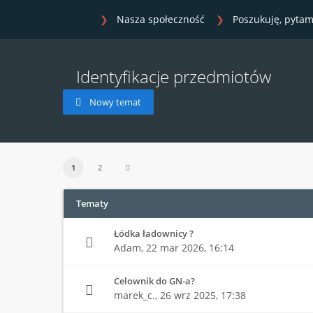
Nasza społeczność
Poszukuję, pytam
Identyfikacje przedmiotów
Nowy temat
1
2
Tematy
Łódka ładownicy ?
Adam,
22 mar 2026, 16:14
Celownik do GN-a?
marek_c.,
26 wrz 2025, 17:38