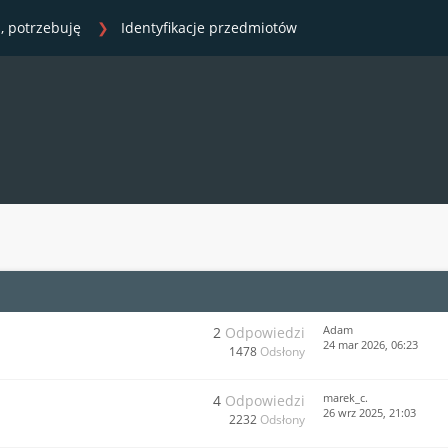
, potrzebuję
Identyfikacje przedmiotów
Adam
2
Odpowiedzi
24 mar 2026, 06:23
1478
Odsłony
marek_c.
4
Odpowiedzi
26 wrz 2025, 21:03
2232
Odsłony