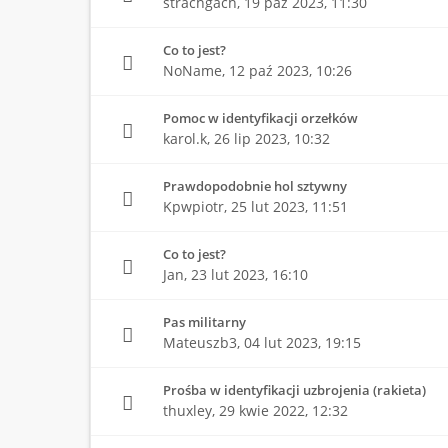
strachgach,
19 paź 2023, 11:30
Co to jest?
NoName,
12 paź 2023, 10:26
Pomoc w identyfikacji orzełków
karol.k,
26 lip 2023, 10:32
Prawdopodobnie hol sztywny
Kpwpiotr,
25 lut 2023, 11:51
Co to jest?
Jan,
23 lut 2023, 16:10
Pas militarny
Mateuszb3,
04 lut 2023, 19:15
Prośba w identyfikacji uzbrojenia (rakieta)
thuxley,
29 kwie 2022, 12:32