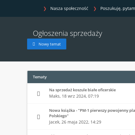
Nasza społeczność
Poszukuję, pytam
Ogłoszenia sprzedaży
Nowy temat
Tematy
Na sprzedaż koszule białe oficerskie
Maks,
18 wrz 2024, 07:19
Nowa książka - "PM-1 pierwszy powojenny pl
Polskiego"
Jacek,
26 maja 2022, 14:29