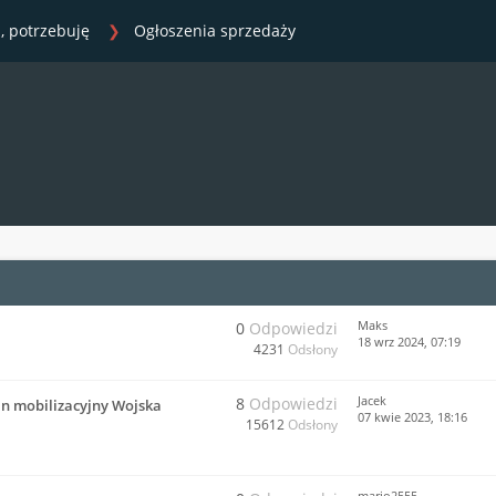
, potrzebuję
Ogłoszenia sprzedaży
Maks
0
Odpowiedzi
18 wrz 2024, 07:19
4231
Odsłony
Jacek
8
Odpowiedzi
an mobilizacyjny Wojska
07 kwie 2023, 18:16
15612
Odsłony
mario2555